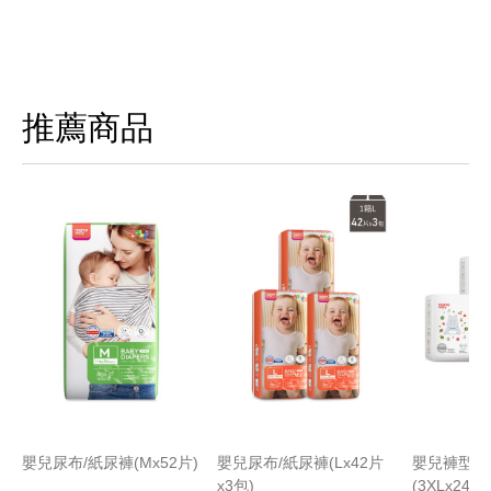
推薦商品
嬰兒尿布/紙尿褲(Mx52片)
嬰兒尿布/紙尿褲(Lx42片
嬰兒褲型尿
x3包)
(3XLx24片