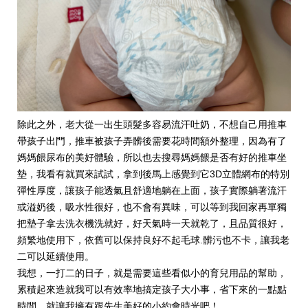
除此之外，老大從一出生頭髮多容易流汗吐奶，不想自己用推車
帶孩子出門，推車被孩子弄髒後需要花時間額外整理，因為有了
媽媽餵尿布的美好體驗，所以也去搜尋媽媽餵是否有好的推車坐
墊，我看有就買來試試，拿到後馬上感覺到它3D立體網布的特別
彈性厚度，讓孩子能透氣且舒適地躺在上面，孩子實際躺著流汗
或溢奶後，吸水性很好，也不會有異味，可以等到我回家再單獨
把墊子拿去洗衣機洗就好，好天氣時一天就乾了，且品質很好，
頻繁地使用下，依舊可以保持良好不起毛球.髒污也不卡，讓我老
二可以延續使用。
我想，一打二的日子，就是需要這些看似小的育兒用品的幫助，
累積起來造就我可以有效率地搞定孩子大小事，省下來的一點點
時間，就讓我擁有跟先生美好的小約會時光吧！