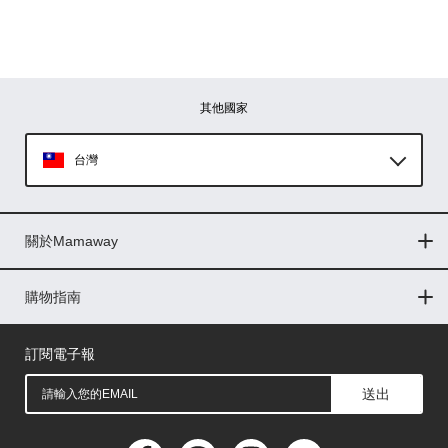
其他國家
台灣
Global
關於Mamaway
印尼
門市據點
最新消息
品牌故事
人力招募
媒體花絮
隱私權聲明
CSR企業社會責任
菲律賓
購物指南
購物常見問題
退換貨問題
儲值金使用條款
購買儲值金
發票問題
會員權益
線上留言
吸乳器-免費體驗
馬來西亞
訂閱電子報
送出