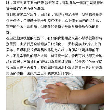
牌，甚至到要不要自己帶.親餵等等，都是身為一個新手媽媽想給
孩子最好而努力做的準備。
直到現在老二的出生，回頭看，我能很滿足地說，我留職停薪陪
伴著孩子，全親餵手把手地照顧孩子，給予孩子滿滿的安全感，
當中的辛苦不言而喻，但更多的是孩子每個月成長所帶來的喜
悅。
在自己顧無後援的狀況下，有好的育嬰用品來當小幫手就顯得特
別重要，由於我是全親餵孩子好消化，一天都需換上8片以上的
尿布，且母乳便很稀容易炸得亂七八糟，有朋友送媽媽餵的尿
布，不是常聽到的尿布大牌，就這麼一試，發現可以把尿完全地
鎖在底層，不讓好動的寶寶因為摩擦紅屁股，我最害怕的炸屎從
後面漏出也不再發生，整個減輕我因為外漏還需要分身乏術去洗
東西的煩惱！因此老二出生我也就延續使用。