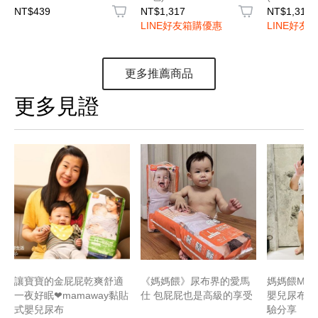
NT$439
NT$1,317
NT$1,317
LINE好友箱購優惠
LINE好友
更多推薦商品
更多見證
讓寶寶的金屁屁乾爽舒適
《媽媽餵》尿布界的愛馬
媽媽餵Mam
一夜好眠❤mamaway黏貼
仕 包屁屁也是高級的享受
嬰兒尿布 
式嬰兒尿布
驗分享