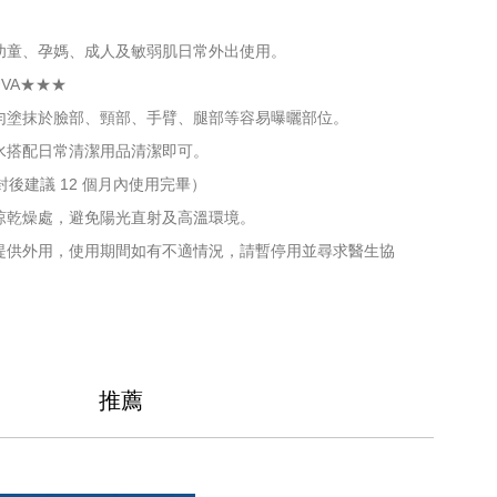
幼童、孕媽、成人及敏弱肌日常外出使用。
UVA★★★
勻塗抹於臉部、頸部、手臂、腿部等容易曝曬部位。
水搭配日常清潔用品清潔即可。
封後建議 12 個月內使用完畢）
涼乾燥處，避免陽光直射及高溫環境。
提供外用，使用期間如有不適情況，請暫停用並尋求醫生協
推薦