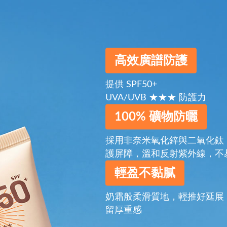
高效廣譜防護
提供 SPF50+
UVA/UVB ★★★ 防護力
100% 礦物防曬
採用非奈米氧化鋅與二氧化鈦
護屏障，溫和反射紫外線，不
輕盈不黏膩
奶霜般柔滑質地，輕推好延展
留厚重感