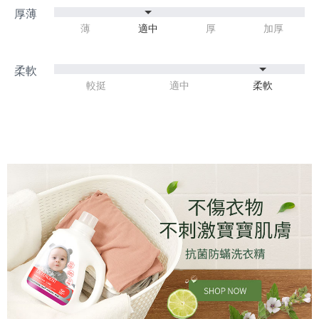
薄
適中
厚
加厚
較挺
適中
柔軟