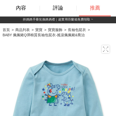
內容
評論
推薦
綁定LINE好友，500購物金立即折！
首頁
商品列表
寶寶
寶寶服飾
長袖包屁衣
BABY 佩佩豬Q彈棉質長袖包屁衣-搖滾佩佩豬&喬治