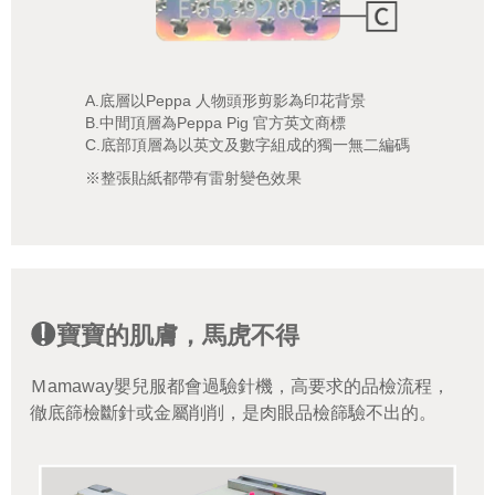
A.底層以Peppa 人物頭形剪影為印花背景
B.中間頂層為Peppa Pig 官方英文商標
C.底部頂層為以英文及數字組成的獨一無二編碼
※整張貼紙都帶有雷射變色效果
寶寶的肌膚，馬虎不得
Ｍamaway嬰兒服都會過驗針機，高要求的品檢流程，
徹底篩檢斷針或金屬削削，是肉眼品檢篩驗不出的。