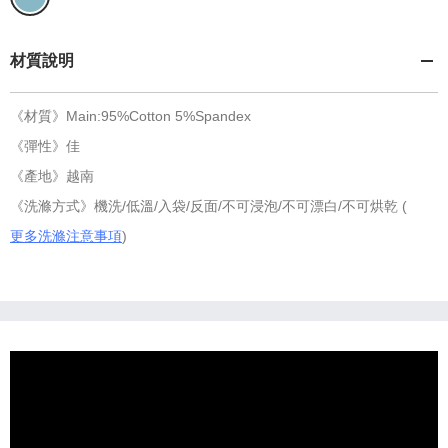
材質說明
《材質》Main:95%Cotton 5%Spandex
《彈性》佳
《產地》越南
《洗滌方式》機洗/低溫/入袋/反面/不可浸泡/不可漂白/不可烘乾 (
更多洗滌注意事項
)