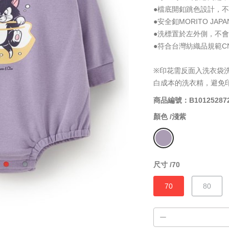
●檔底開釦跳色設計，
●安全釦MORITO J
●洗標置於左外側，不
●符合台灣紡織品規範CNS
※印花需反面入洗衣袋
白成本的洗衣精，避免
商品編號：B10125287
顏色 /
淺紫
尺寸 /
70
70
80