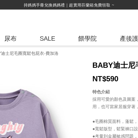
綁定LINE好友，500購物金立即折！
尿布
SALE
餵學院
產後
BY迪士尼毛圈寬鬆包屁衣-費加洛
BABY迪士
NT$
590
特色介紹
採用可愛的顏色及圖案
用，也可當家居服穿著
●毛圈棉質面料，蓬鬆
●寬鬆版型，鬆緊褲口
●考量到金屬敏感問題