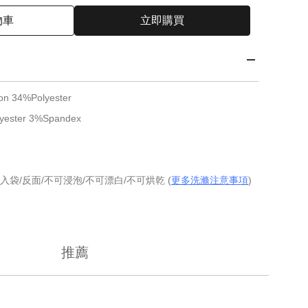
物車
立即購買
 34%Polyester
yester 3%Spandex
入袋/反面/不可浸泡/不可漂白/不可烘乾 (
更多洗滌注意事項
)
推薦