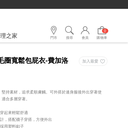
0
護理之家
門市
搜尋
會員
購物車
尼毛圈寬鬆包屁衣-費加洛
，堅持素材，追求柔順膚觸。可外搭於連身服後外出穿著使
，適合多層穿著。
，穿起來輕鬆舒適
設計，搭配襪子穿搭，方便外出
，採用塑料釦子