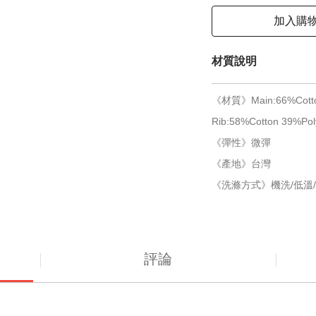
加入購
材質說明
《材質》Main:66%Cotton
Rib:58%Cotton 39%Pol
《彈性》微彈
《產地》台灣
《洗滌方式》機洗/低溫/
評論