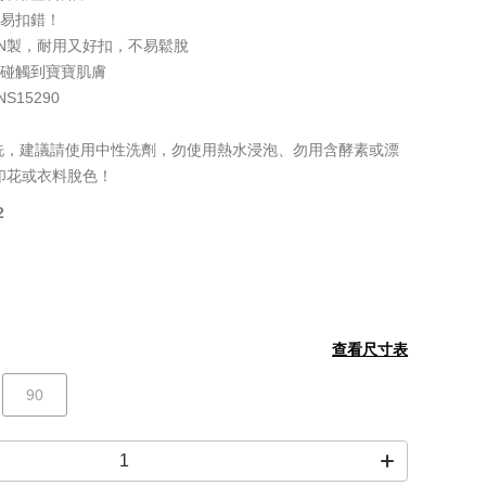
不易扣錯！
APAN製，耐用又好扣，不易鬆脫
會碰觸到寶寶肌膚
15290
洗，建議請使用中性洗劑，勿使用熱水浸泡、勿用含酵素或漂
印花或衣料脫色！
2
查看尺寸表
90