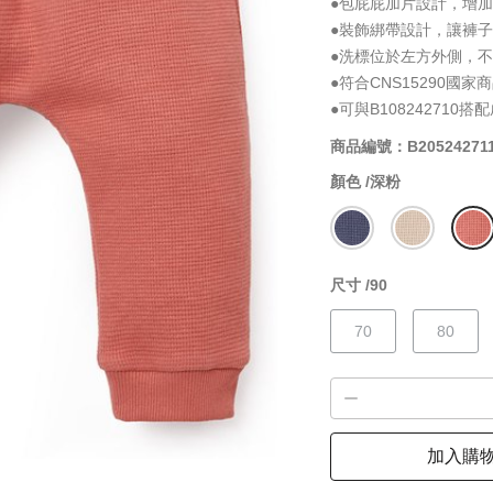
●包屁屁加片設計，增
●裝飾綁帶設計，讓褲
●洗標位於左方外側，
●符合CNS15290國
●可與B108242710搭
商品編號：B20524271
顏色 /
深粉
尺寸 /
90
70
80
加入購