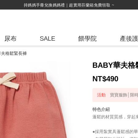
綁定LINE好友，500購物金立即折！
尿布
SALE
餵學院
產後
Y華夫格鬆緊長褲
BABY華夫
NT$
490
寶寶服飾│限時
特色介紹
蓬鬆的材質質感，穿起
●採用紮實具蓬鬆感的