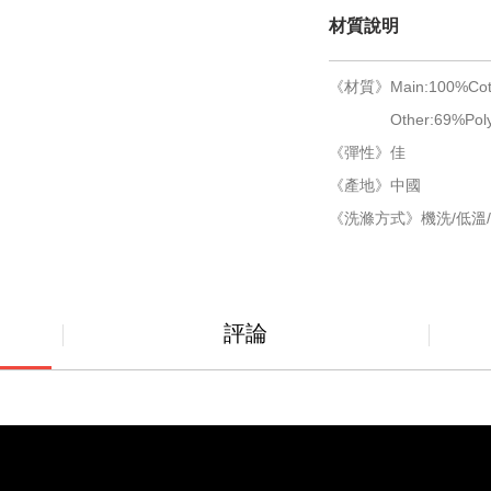
材質說明
《材質》Main:100%Cot
Other:69%Polyest
《彈性》佳
《產地》中國
《洗滌方式》機洗/低溫/
評論