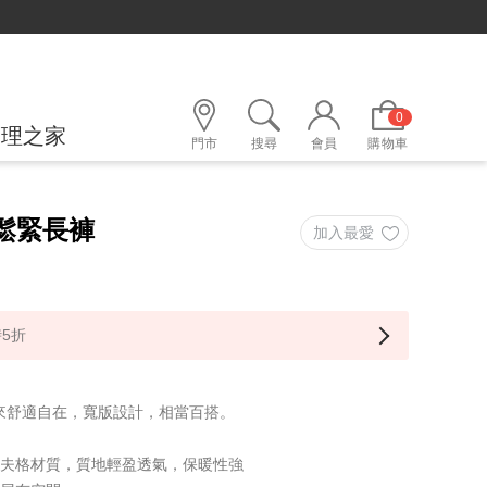
0
護理之家
門市
搜尋
會員
購物車
格鬆緊長褲
5折
來舒適自在，寬版設計，相當百搭。
華夫格材質，質地輕盈透氣，保暖性強