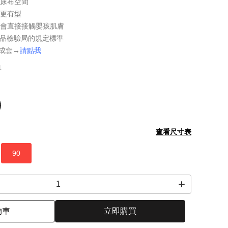
加尿布空間
子更有型
不會直接接觸嬰孩肌膚
家商品檢驗局的規定標準
配成套→
請點我
1
查看尺寸表
90
物車
立即購買