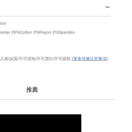
ton
er 26%Cotton 3%Rayon 2%Spandex
入袋/反面/不可浸泡/不可漂白/不可烘乾 (
更多洗滌注意事項
)
推薦