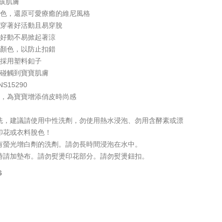
孩肌膚
配色，還原可愛療癒的維尼風格
，穿著好活動且易穿脫
寶好動不易掀起著涼
同顏色，以防止扣錯
，採用塑料釦子
會碰觸到寶寶肌膚
15290
綴，為寶寶增添俏皮時尚感
洗，建議請使用中性洗劑，勿使用熱水浸泡、勿用含酵素或漂
印花或衣料脫色！
有螢光增白劑的洗劑。請勿長時間浸泡在水中。
時請加墊布。請勿熨燙印花部分。請勿熨燙鈕扣。
6