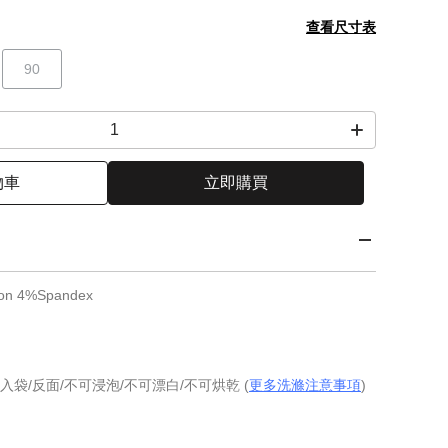
查看尺寸表
90
物車
立即購買
n 4%Spandex
入袋/反面/不可浸泡/不可漂白/不可烘乾 (
更多洗滌注意事項
)