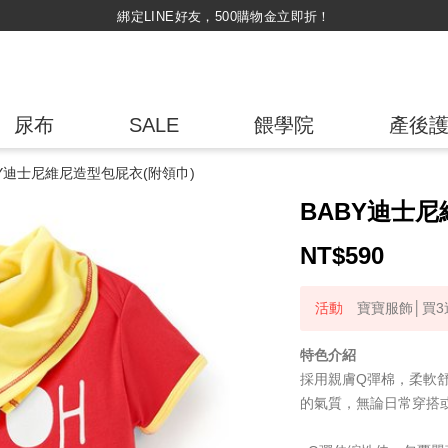
綁定LINE好友，500購物金立即折！
尿布
SALE
餵學院
產後
BY迪士尼維尼造型包屁衣(附領巾)
BABY迪士尼
NT$
590
寶寶服飾│買3送
特色介紹
採用親膚Q彈棉，柔軟
的氣質，無論日常穿搭