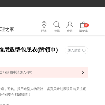
0
護理之家
門市
搜尋
會員
購物車
維尼造型包屁衣(附領巾)
1 (購物車請加入4件)
舒適，透氣。採用造型人物設計，讓寶貝時刻展現呆萌又溫暖
或特別場合都超吸睛！