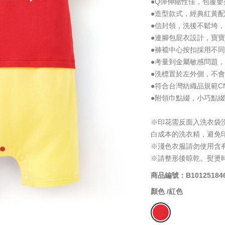
●Q彈伸縮性佳，包覆嬰
●造型款式，經典紅黃
●信封領，洗後不鬆垮
●連腳包屁衣設計，寶
●褲襠中心按扣採用不
●考量到金屬敏感問題
●洗標置於左外側，不
●符合台灣紡織品規範CNS
●附領巾點綴，小巧點
※印花需反面入洗衣袋
白成本的洗衣精，避免
※淺色衣服請勿使用含
※請整形後晾乾。熨燙
商品編號：B10125184
顏色 /
紅色