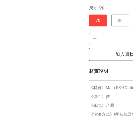
尺寸 /
70
70
80
加入購
材質說明
《材質》Main:96%Cotto
《彈性》佳
《產地》台灣
《洗滌方式》機洗/低溫/