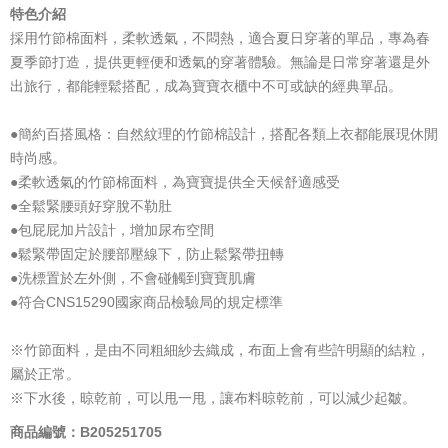
特色介紹
採用竹節棉面料，柔軟透氣，不悶熱，適合夏日穿著的單品，專為春
夏季節打造，提供更輕便和透氣的穿著體驗。無論是日常穿著還是外
出旅行，都能輕鬆搭配，成為寶寶衣櫃中不可或缺的經典單品。
●簡約百搭風格：自然紋理的竹節棉設計，搭配各類上衣都能展現休閒
時尚感。
●柔軟透氣的竹節棉面料，為寶寶提供全天候舒適感受
●全鬆緊腰頭好穿脫不勒肚
●包屁屁加片設計，增加尿布空間
●鬆緊帶固定於腰部壓線下，防止鬆緊帶扭轉
●洗標置於左外側，不會碰觸到寶寶肌膚
●符合CNS15290國家商品檢驗局的規定標準
※竹節面料，是由不同粗細紗去織成，布面上會有些許明顯的結粒，
屬於正常。
※下水後，晾乾前，可以甩一甩，讓布料晾乾前，可以減少起皺。
商品編號：B205251705