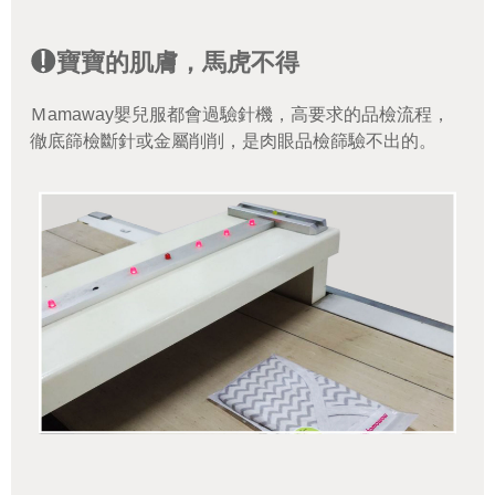
寶寶的肌膚，馬虎不得
Ｍamaway嬰兒服都會過驗針機，高要求的品檢流程，
徹底篩檢斷針或金屬削削，是肉眼品檢篩驗不出的。