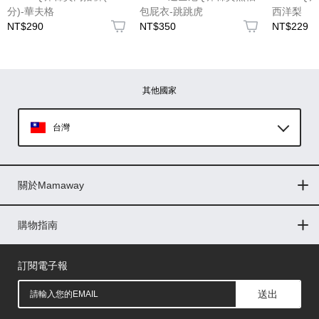
分)-華夫格
包屁衣-跳跳虎
西洋梨
NT$290
NT$350
NT$229
圖片上傳
圖片上傳
圖片上傳
圖片上傳
圖片上傳
其他國家
台灣
Global
關於Mamaway
印尼
門市據點
最新消息
品牌故事
人力招募
媒體花絮
隱私權聲明
CSR企業社會責任
菲律賓
購物指南
購物常見問題
退換貨問題
儲值金使用條款
購買儲值金
發票問題
會員權益
線上留言
吸乳器-免費體驗
馬來西亞
訂閱電子報
送出