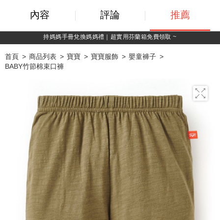
內容
評論
推薦
持媽媽手冊兌換媽媽禮｜超實用芬蘭箱免費領取 ~
首頁
商品列表
寶寶
寶寶服飾
嬰童褲子
BABY竹節棉束口褲