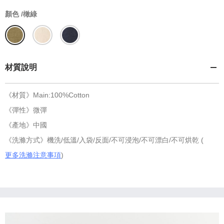
顏色 /
橄綠
材質說明
《材質》Main:100%Cotton
《彈性》微彈
《產地》中國
《洗滌方式》機洗/低溫/入袋/反面/不可浸泡/不可漂白/不可烘乾 (
更多洗滌注意事項
)