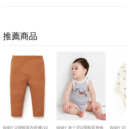
寫評論
請評分：
推薦商品
(圖片格式限jpg、jpeg)
BABY Q彈棉質內搭褲(10
BABY 迪士尼Q彈棉質無袖
BABY 