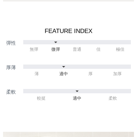
FEATURE INDEX
無彈
微彈
普通
佳
極佳
薄
適中
厚
加厚
較挺
適中
柔軟