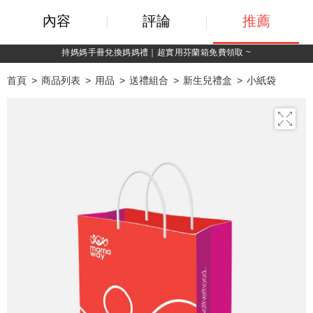
內容
評論
推薦
持媽媽手冊兌換媽媽禮｜超實用芬蘭箱免費領取 ~
首頁
商品列表
用品
送禮組合
新生兒禮盒
小紙袋