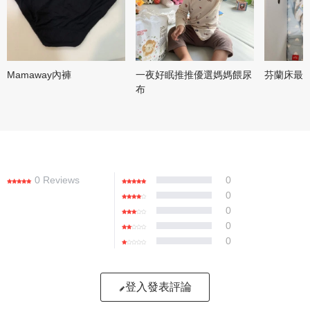
Mamaway內褲
一夜好眠推推優選媽媽餵尿
芬蘭床最
布
0 Reviews
0
0
0
0
0
登入發表評論