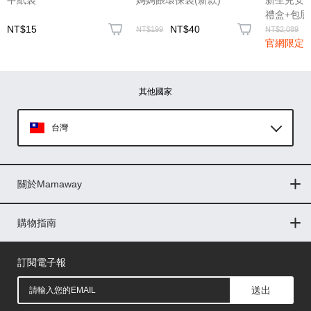
(圖片格式限jpg、jpeg)
禮盒+包屁
NT$15
NT$40
NT$199
NT$2,089
官網限定
圖片上傳
圖片上傳
圖片上傳
圖片上傳
圖片上傳
其他國家
台灣
Global
關於Mamaway
印尼
門市據點
最新消息
品牌故事
人力招募
媒體花絮
隱私權聲明
CSR企業社會責任
菲律賓
購物指南
購物常見問題
退換貨問題
儲值金使用條款
購買儲值金
發票問題
會員權益
線上留言
吸乳器-免費體驗
馬來西亞
訂閱電子報
送出