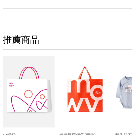
寫評論
請評分：
推薦商品
中紙袋
媽媽餵環保袋(新款)
新生兒安