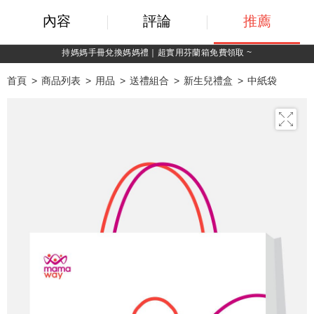
內容
評論
推薦
持媽媽手冊兌換媽媽禮｜超實用芬蘭箱免費領取 ~
首頁
商品列表
用品
送禮組合
新生兒禮盒
中紙袋