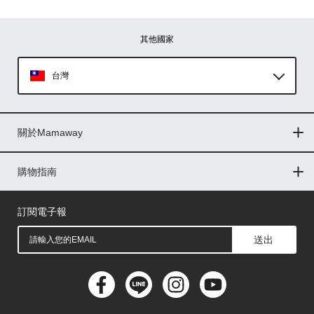
其他國家
台灣
Global
關於Mamaway
印尼
門市據點
最新消息
品牌故事
人力招募
媒體花絮
隱私權聲明
CSR企業社會責任
菲律賓
購物指南
購物常見問題
退換貨問題
儲值金使用條款
購買儲值金
發票問題
會員權益
線上留言
吸乳器-免費體驗
馬來西亞
訂閱電子報
送出