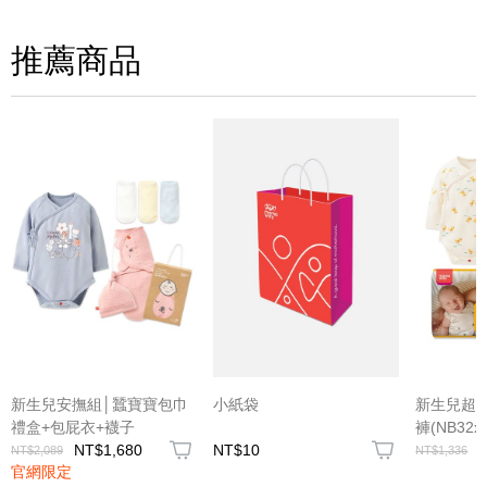
(圖片格式限jpg、jpeg)
推薦商品
圖片上傳
圖片上傳
圖片上傳
圖片上傳
圖片上傳
新生兒安撫組│蠶寶寶包巾
小紙袋
新生兒超
禮盒+包屁衣+襪子
褲(NB32x
NT$1,680
NT$10
衣
NT$2,089
NT$1,336
官網限定