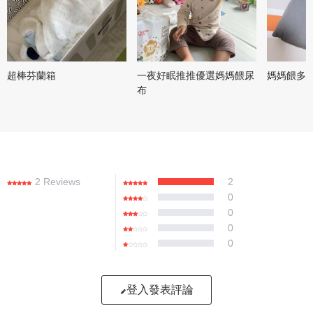
超棒芬蘭箱
一夜好眠推推優選媽媽餵尿
媽媽餵多
布
2 Reviews
2
0
0
0
0
登入發表評論