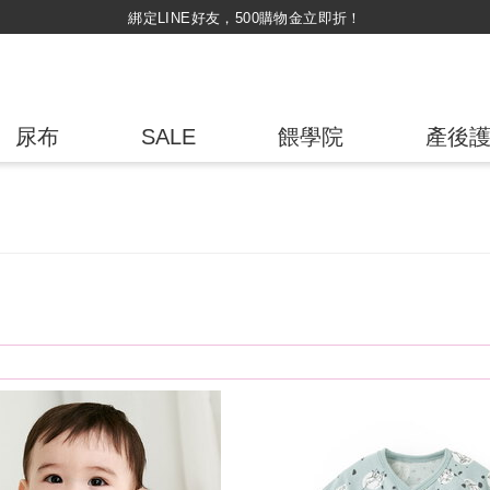
持媽媽手冊兌換媽媽禮｜超實用芬蘭箱免費領取 ~
尿布
SALE
餵學院
產後