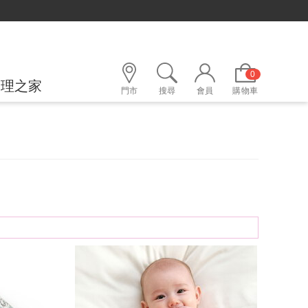
0
護理之家
門市
搜尋
會員
購物車