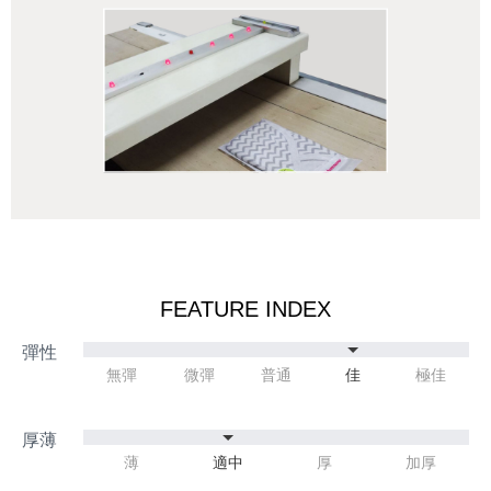
FEATURE INDEX
無彈
微彈
普通
佳
極佳
薄
適中
厚
加厚