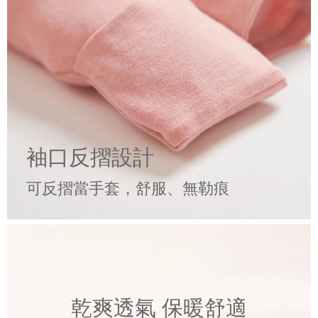
袖口反摺設計
可反摺當手套，舒服、無勒痕
乾爽透氣 保暖舒適