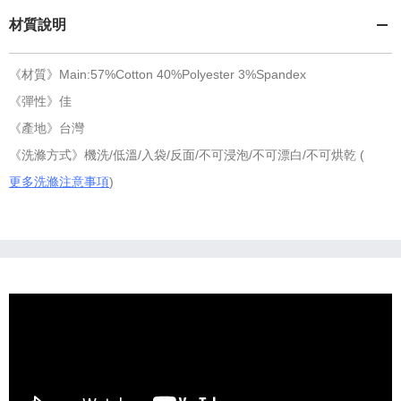
材質說明
《材質》Main:57%Cotton 40%Polyester 3%Spandex
《彈性》佳
《產地》台灣
《洗滌方式》機洗/低溫/入袋/反面/不可浸泡/不可漂白/不可烘乾 (
更多洗滌注意事項
)