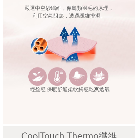
嚴選中空紗纖維，像鳥類羽毛的原理，
利用空氣阻熱，透過纖維排濕。
輕盈感
保暖舒適
柔軟觸感
乾爽透氣
CoolTouch Thermo纖維