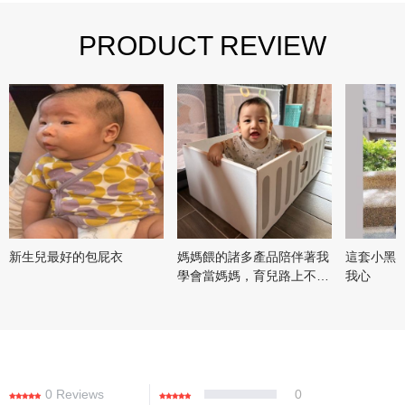
PRODUCT REVIEW
新生兒最好的包屁衣
媽媽餵的諸多產品陪伴著我
這套小黑
學會當媽媽，育兒路上不孤
我心
單！
0 Reviews
0