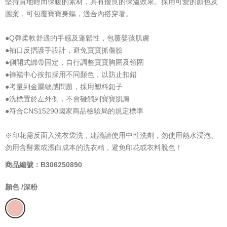
堅持質地輕而保暖的素材，具有優良的保溫效果。採用可愛的顏色及
圖案，可包覆寶寶身軀，適合內搭穿著。
●Q彈柔軟舒適的手感及蓬鬆性，包覆嬰孩肌膚
●袖口反摺護手設計，避免寶寶抓傷臉
●側開式綁帶固定，自行調整寶寶胸圍及領圍
●褲襠中心按扣採用不同顏色，以防止扣錯
●考量到金屬敏感問題，採用塑料釦子
●洗標置於左外側，不會碰觸到寶寶肌膚
●符合CNS15290國家商品檢驗局的規定標準
※印花需反面入洗衣袋洗，建議請使用中性洗劑，勿使用熱水浸泡、
勿用含酵素或漂白成本的洗衣精，避免印花或衣料脫色！
商品編號：B306250890
顏色 /
深粉