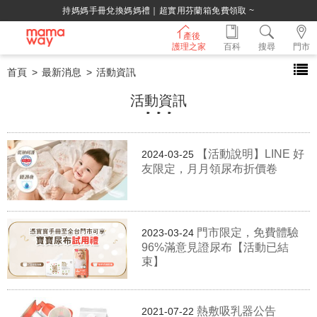
持媽媽手冊兌換媽媽禮｜超實用芬蘭箱免費領取 ~
產後
護理之家
百科
搜尋
門市
首頁
最新消息
活動資訊
活動資訊
【活動說明】LINE 好
2024-03-25
友限定，月月領尿布折價卷
門市限定，免費體驗
2023-03-24
96%滿意見證尿布【活動已結
束】
熱敷吸乳器公告
2021-07-22