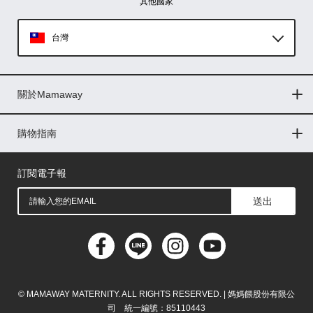
其他國家
台灣
Global
關於Mamaway
印尼
門市據點
最新消息
品牌故事
人力招募
媒體花絮
隱私權聲明
CSR企業社會責任
菲律賓
購物指南
購物常見問題
退換貨問題
儲值金使用條款
購買儲值金
發票問題
會員權益
線上留言
吸乳器-免費體驗
馬來西亞
訂閱電子報
送出
© MAMAWAY MATERNITY. ALL RIGHTS RESERVED. | 媽媽餵股份有限公
司 統一編號：85110443