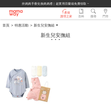
持媽媽手冊兌換媽媽禮｜超實用芬蘭箱免費領取 ~
產後
護理之家
百科
搜尋
門市
首頁
特惠活動
新生兒安撫組
新生兒安撫組