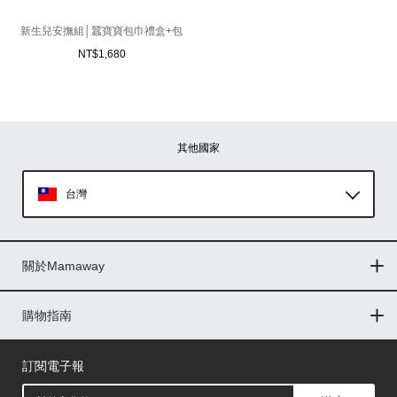
新生兒安撫組│蠶寶寶包巾禮盒+包
屁衣+襪子
NT$
1,680
其他國家
台灣
Global
關於Mamaway
印尼
門市據點
最新消息
品牌故事
人力招募
媒體花絮
隱私權聲明
CSR企業社會責任
菲律賓
購物指南
購物常見問題
退換貨問題
儲值金使用條款
購買儲值金
發票問題
會員權益
線上留言
吸乳器-免費體驗
馬來西亞
訂閱電子報