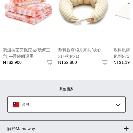
(圖片格式限jpg、jpeg)
調溫抗菌安撫涼被(幾何三
敷料親膚棉月亮枕(枕心
敷料親膚
角)—睡袋組適用
x1+枕套x1)
化劑)-72*
NT$2,900
NT$2,880
NT$1,198
圖片上傳
圖片上傳
圖片上傳
圖片上傳
圖片上傳
其他國家
台灣
Global
關於Mamaway
印尼