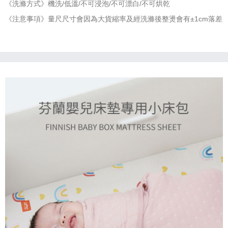
《洗滌方式》機洗/低溫/不可浸泡/不可漂白/不可烘乾
《注意事項》量尺尺寸會因為大貨縮率及經洗滌後整燙會有±1cm落差