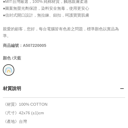
●MIT台灣嚴選，100% 純棉材質，觸感親膚柔適
●圖案無螢光劑保證，染料安全無毒，使用更安心
●信封式開口設計，無拉鍊、鈕扣，呵護寶寶肌膚
親愛的顧客，您好，每台電腦皆有色差之問題，標準顏色以實品為
準。
商品編號：A507220005
顏色 /
天藍
材質說明
《材質》100% COTTON
《尺寸》42x76 (±1)cm
《產地》台灣