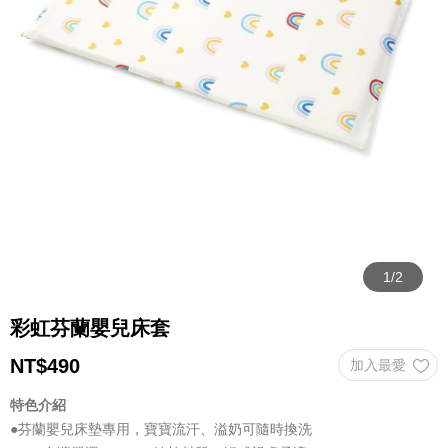
彩虹芬蘭嬰兒床套
NT$
490
特色介紹
●芬蘭嬰兒床墊專用，寶寶流汗、溢奶可隨時換洗