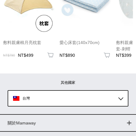
(圖片格式限jpg、jpeg)
敷料親膚棉月亮枕套
愛心床套(140x70cm)
敷料親膚
套-刺蝟
NT$499
NT$890
NT$399
NT$790
圖片上傳
圖片上傳
圖片上傳
圖片上傳
圖片上傳
其他國家
台灣
Global
關於Mamaway
印尼
門市據點
最新消息
品牌故事
人力招募
媒體花絮
隱私權聲明
CSR企業社會責任