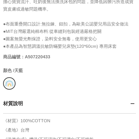
擔心寶寶流汗、吐奶後無法換洗床包的問題，並降低因髒污所造成寶
寶皮膚或過敏問題機率。
●布面重疊開口設計:無拉鍊、鈕扣，為歐美公認嬰兒用品安全做法
●MIT台灣嚴選純棉布料:從車縫到包裝經過嚴格把關
●圖案無螢光劑保證，染料安全無毒，使用更安心
●本產品為智慧調溫抗敏防蟎嬰兒床墊(120*60cm) 專用床套
商品編號：A507220433
顏色 /
天藍
材質說明
《材質》100%COTTON
《產地》台灣