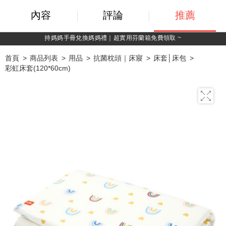
內容
評論
推薦
持媽媽手冊兌換媽媽禮｜超實用芬蘭箱免費領取 ~
首頁
商品列表
用品
抗菌枕頭｜床寢
床套│床包
彩虹床套(120*60cm)