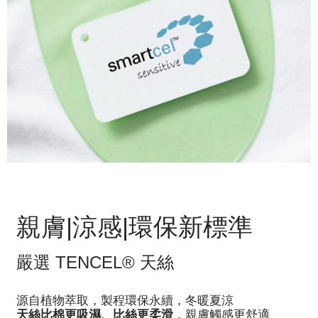
親膚|涼感|環保新標準
嚴選 TENCEL® 天絲
源自植物萃取，製程環保永續，冬暖夏涼
天絲比棉更吸濕、比絲更柔滑
，親膚觸感更舒適