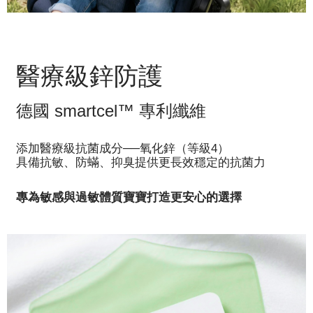
醫療級鋅防護
德國 smartcel™ 專利纖維
添加醫療級抗菌成分──氧化鋅（等級4）
具備抗敏、防蟎、抑臭提供更長效穩定的抗菌力
專為敏感與過敏體質寶寶打造更安心的選擇