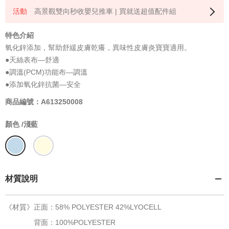
高景觀雙向秒收嬰兒推車 | 買就送超值配件組
特色介紹
氧化鋅添加，幫助舒緩皮膚乾癢，異味性皮膚炎寶寶適用。
●天絲表布—舒適
●調溫(PCM)功能布—調溫
●添加氧化鋅抗菌—安全
商品編號：A613250008
顏色 /
淺藍
材質說明
《材質》正面：58% POLYESTER 42%LYOCELL
背面：100%POLYESTER