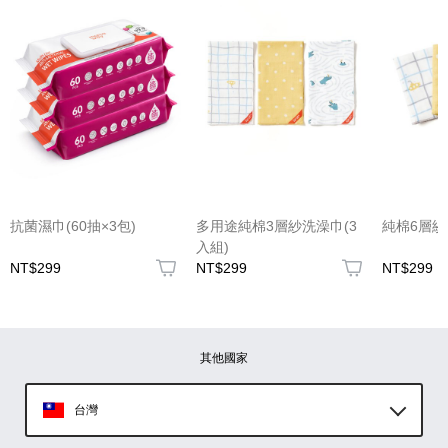
(圖片格式限jpg、jpeg)
抗菌濕巾(60抽×3包)
多用途純棉3層紗洗澡巾(3
純棉6層紗
入組)
NT$299
NT$299
NT$299
圖片上傳
圖片上傳
圖片上傳
圖片上傳
圖片上傳
其他國家
台灣