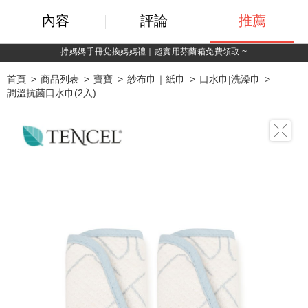
內容
評論
推薦
持媽媽手冊兌換媽媽禮｜超實用芬蘭箱免費領取 ~
首頁
商品列表
寶寶
紗布巾｜紙巾
口水巾|洗澡巾
調溫抗菌口水巾(2入)