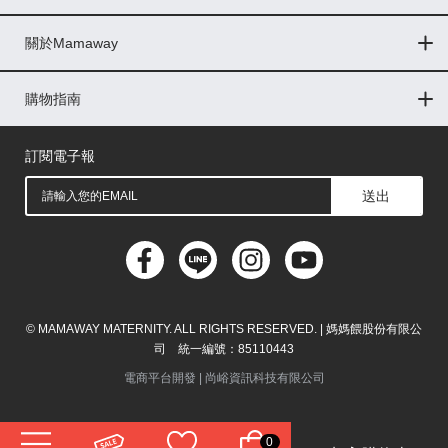
Global
關於Mamaway
印尼
門市據點
最新消息
品牌故事
人力招募
媒體花絮
隱私權聲明
CSR企業社會責任
菲律賓
購物指南
購物常見問題
退換貨問題
儲值金使用條款
購買儲值金
發票問題
會員權益
線上留言
吸乳器-免費體驗
馬來西亞
訂閱電子報
送出
© MAMAWAY MATERNITY. ALL RIGHTS RESERVED. | 媽媽餵股份有限公
司 統一編號：85110443
電商平台開發 |
尚峪資訊科技有限公司
0