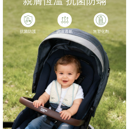
親膚恆溫 抗菌防蟎
抗菌防護
調溫透氣
無塑化劑