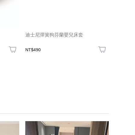
迪士尼彈簧狗芬蘭嬰兒床套
BABY
NT$490
NT$390