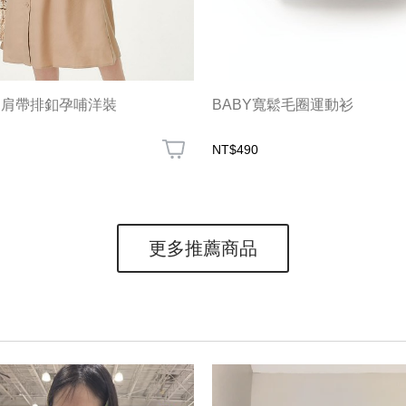
細肩帶排釦孕哺洋裝
BABY寬鬆毛圈運動衫
NT$490
更多推薦商品