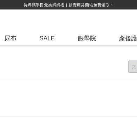
持媽媽手冊兌換媽媽禮｜超實用芬蘭箱免費領取 ~
尿布
SALE
餵學院
產後