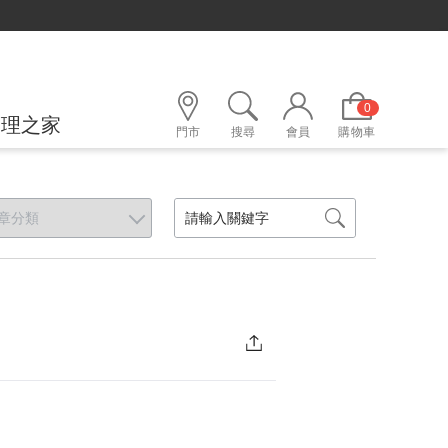
0
護理之家
門市
搜尋
會員
購物車