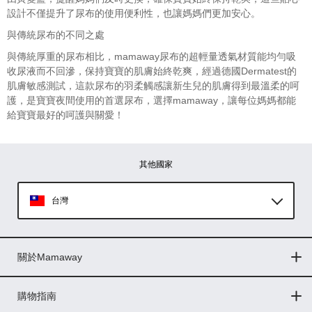
設計不僅提升了尿布的使用便利性，也讓媽媽們更加安心。
與傳統尿布的不同之處
與傳統厚重的尿布相比，mamaway尿布的超輕量透氣材質能均勻吸
收尿液而不回滲，保持寶寶的肌膚始終乾爽，經過德國Dermatest的
肌膚敏感測試，這款尿布的羽柔觸感讓新生兒的肌膚得到最溫柔的呵
護，是寶寶夜間使用的首選尿布，選擇mamaway，讓每位媽媽都能
給寶寶最好的呵護與關愛！
其他國家
台灣
Global
關於Mamaway
印尼
門市據點
最新消息
品牌故事
人力招募
媒體花絮
隱私權聲明
CSR企業社會責任
菲律賓
購物指南