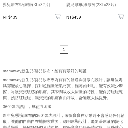
嬰兒尿布/紙尿褲(XLx32片)
嬰兒尿布/紙尿褲(2XLx28片)
NT$439
NT$439
1
mamaway
新生兒/嬰兒尿布
：給寶寶最好的呵護
mamaway
新生兒/嬰兒尿布
專為寶寶的舒適與健康而設計，讓每位媽
媽都能放心選擇，採用超輕量透氣材質，輕薄如羽毛，能有效減少摩
擦，呵護寶寶敏感的肌膚。其瞬間吸收大尿量的特性，能保持屁屁乾
爽，預防紅屁屁，讓寶寶的肌膚自由呼吸，舒適度大幅提升。
360°彈力設計，無勒痕困擾
新生兒/嬰兒尿布
的360°彈力設計，確保寶寶在活動時不會感到任何勒
痕，讓他們自由自在地探索世界，聰明尿顯設計，能隨著尿液的變化
由黃變藍，提醒媽媽們及時更換，確保寶寶始終保持乾爽，這些貼心