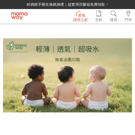
持媽媽手冊兌換媽媽禮｜超實用芬蘭箱免費領取 ~
產後
護理之家
百科
搜尋
門市