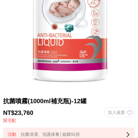
抗菌噴霧(1000ml補充瓶)-12罐
NT$
23,760
限宅配
抗菌清潔、洗護保養│箱購92折