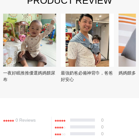
PRODUCT REVIEW
一夜好眠推推優選媽媽餵尿
最強奶爸必備神背巾，爸爸
媽媽餵多
布
好安心
0 Reviews
0
0
0