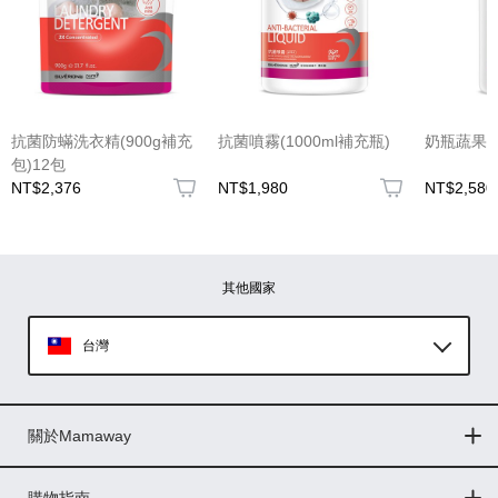
(圖片格式限jpg、jpeg)
抗菌防蟎洗衣精(900g補充
抗菌噴霧(1000ml補充瓶)
奶瓶蔬果洗
包)12包
NT$2,376
NT$1,980
NT$2,580
圖片上傳
圖片上傳
圖片上傳
圖片上傳
圖片上傳
其他國家
台灣
Global
關於Mamaway
印尼
門市據點
最新消息
品牌故事
人力招募
媒體花絮
隱私權聲明
CSR企業社會責任
菲律賓
購物指南