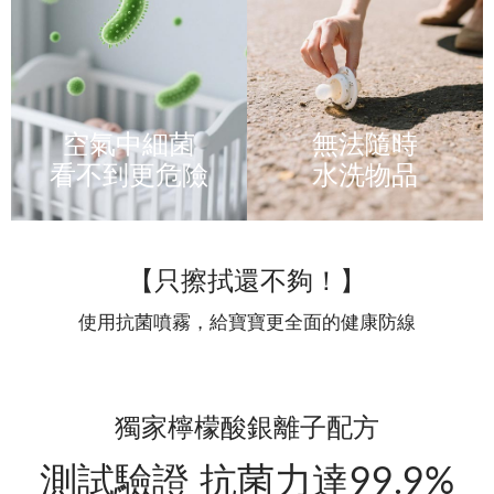
空氣中細菌
無法隨時
看不到更危險
水洗物品
【只擦拭還不夠！】
使用抗菌噴霧，給寶寶更全面的健康防線
獨家檸檬酸銀離子配方
測試驗證 抗菌力達99.9%