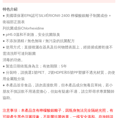
特色介紹
● 美國環保署EPA認可SILVÉRION® 2400 檸檬酸銀離子制菌成份 +
衛福部正面表
列抗菌成份Chlorhexidine
● pH5.0溫和不刺激，安全抗菌除臭
● 不添加酒精 / 無色無味 / 無污染的抗菌配方
● 使用方式：直接噴灑在器具及任何物體表面上，經搓揉或擦乾後不
需清洗即可達到殺菌
消毒的功效。
● 製造日期依瓶身為主；有效期限：5年
● 分裝時，請挑選1號PET、2號HDPE和5號PP塑膠不透光材質，勿使
用金屬瓶分裝
● 本產品並非食品，請勿直接飲用，但本產品成分無毒且單純，若小
朋友不慎誤飲不用過度擔心，但如有疑慮/不適，請立即尋求專業醫師
協助。
注意事項：本產品含有檸檬酸銀離子，因瓶身無法完全隔絕光照，有
可能產生黑色沈澱現象，不影響抗菌效果，一樣安全溫和。存放時請