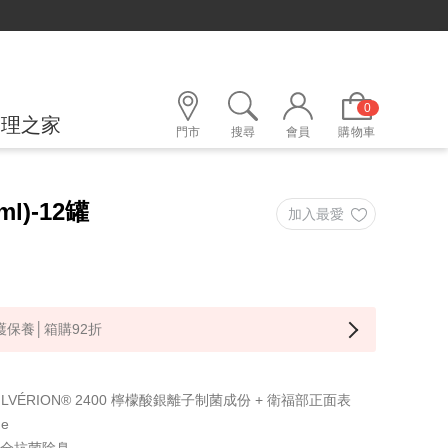
0
護理之家
門市
搜尋
會員
購物車
l)-12罐
保養│箱購92折
ILVÉRION® 2400 檸檬酸銀離子制菌成份 + 衛福部正面表
ne