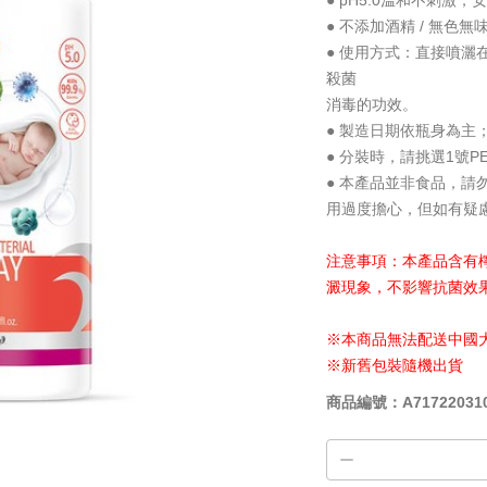
● pH5.0溫和不刺激
● 不添加酒精 / 無色無
● 使用方式：直接噴
殺菌
消毒的功效。
● 製造日期依瓶身為主
● 分裝時，請挑選1號P
● 本產品並非食品，
用過度擔心，但如有疑
注意事項：本產品含有
澱現象，不影響抗菌效
※本商品無法配送中國
※新舊包裝隨機出貨
商品編號：A717220310