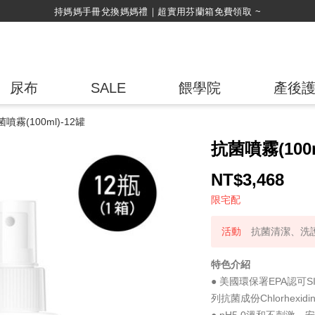
綁定LINE好友，500購物金立即折！
尿布
SALE
餵學院
產後
噴霧(100ml)-12罐
抗菌噴霧(100m
NT$
3,468
限宅配
抗菌清潔、洗護
特色介紹
● 美國環保署EPA認可S
列抗菌成份Chlorhexidi