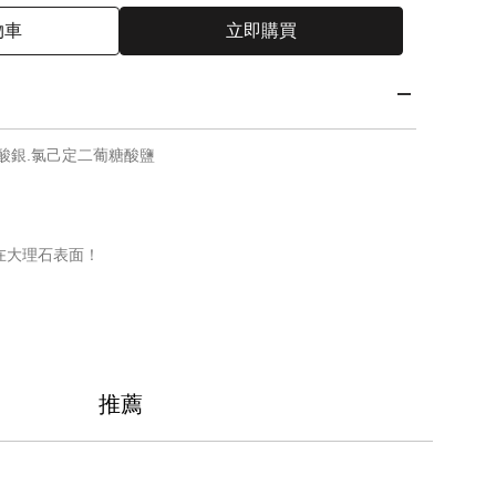
物車
立即購買
酸銀.氯己定二葡糖酸鹽
在大理石表面！
推薦