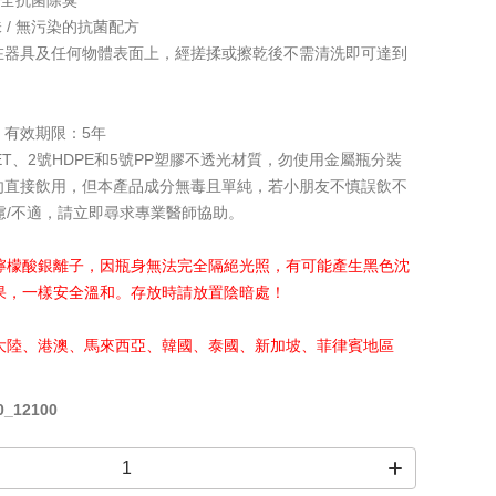
，安全抗菌除臭
味 / 無污染的抗菌配方
灑在器具及任何物體表面上，經搓揉或擦乾後不需清洗即可達到
；有效期限：5年
ET、2號HDPE和5號PP塑膠不透光材質，勿使用金屬瓶分裝
請勿直接飲用，但本產品成分無毒且單純，若小朋友不慎誤飲不
慮/不適，請立即尋求專業醫師協助。
檸檬酸銀離子，因瓶身無法完全隔絕光照，有可能產生黑色沈
果，一樣安全溫和。存放時請放置陰暗處！
大陸、港澳、馬來西亞、韓國、泰國、新加坡、菲律賓地區
_12100