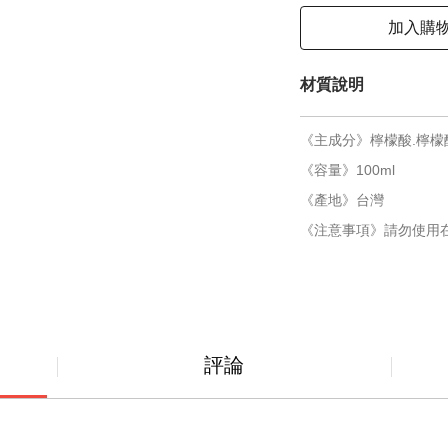
加入購
材質說明
《主成分》檸檬酸.檸檬
《容量》100ml
《產地》台灣
《注意事項》請勿使用
評論