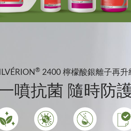
®
ILVÉRION
2400 檸檬酸銀離子再升
一噴抗菌 隨時防