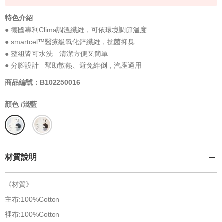
特色介紹
● 德國專利Clima調溫纖維，可依環境調節溫度
● smartcel™醫療級氧化鋅纖維，抗菌抑臭
● 整組皆可水洗，清潔方便又簡單
● 分腳設計 –幫助散熱、避免絆倒，汽座適用
商品編號：B102250016
顏色 /
淺藍
材質說明
《材質》
主布:100%Cotton
裡布:100%Cotton