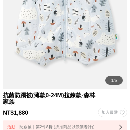
抗菌防踢被(薄款0-24M)拉鍊款-森林
家族
NT$
1,880
防踢被｜第2件8折 (折扣商品以低價者計))