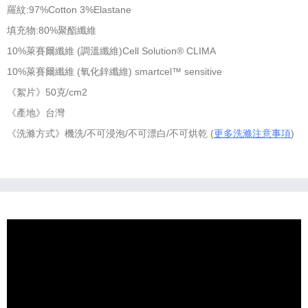
羅紋:97%Cotton 3%Elastane
填充物:80%聚酯纖維
10%萊賽爾纖維 (調溫纖維)Cell Solution® CLIMA
10%萊賽爾纖維 (氧化鋅纖維) smartcel™ sensitive
《絮片》50克/cm2
《產地》台灣
《洗滌方式》機洗/不可浸泡/不可漂白/不可烘乾 (
更多洗滌注意事項
)