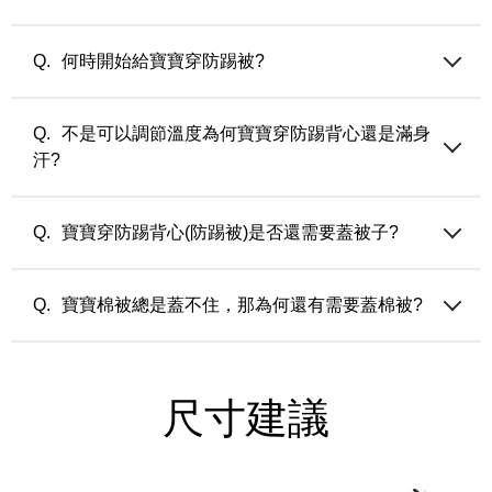
氣候使用
厚版 (90公克/平方米) — 適合由涼轉冷之忽冷忽熱氣候或寒流
選擇過大的尺寸會讓穿著上有累贅感，建議依照各款式頁面的
來使用
尺寸建議選擇。
何時開始給寶寶穿防踢被?
當寶寶開始翻身，不能乖乖蓋棉被，就可以開始穿防踢被囉!
不是可以調節溫度為何寶寶穿防踢背心還是滿身
汗?
寶寶的體溫比較接近媽媽懷孕時的體溫，已經穿上調溫防踢被
時，內搭穿著太厚也會感到過暖導致流汗（除非內著也有調溫
寶寶穿防踢背心(防踢被)是否還需要蓋被子?
機能）。另外，是否開窗?蓋的棉被材質？ 這些都可能是影響
寶寶體溫的關鍵，請整體評估房間的環境溫度，並依著寶寶的
通常可以依著大人的感受和環境溫度來參考，如果當時環境只
狀況做調整。
需要蓋一件薄被睡覺的時候，就可以讓寶寶只穿防踢背心不需
寶寶棉被總是蓋不住，那為何還有需要蓋棉被?
蓋被子；如果環境溫度大人需要蓋厚被或是開冷氣睡覺時，就
比較需要讓寶寶穿防踢背心並蓋棉被。
其實棉被對寶寶來說除了給予保暖之外，因為棉被會讓寶寶有
熟悉的味道與觸感，所以棉被也是培養入睡儀式與安全感的物
件。
尺寸建議