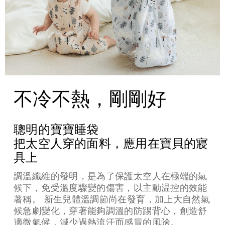
不冷不熱，剛剛好
聰明的寶寶睡袋
把太空人穿的面料，應用在寶貝的寢
具上
調溫纖維的發明，是為了保護太空人在極端的氣
候下，免受溫度驟變的傷害，以主動温控的效能
著稱。 新生兒體溫調節尚在發育，加上大自然氣
候急劇變化，穿著能夠調溫的防踢背心，創造舒
適微氣候，減少過熱流汗而感冒的風險。