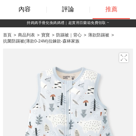
內容
評論
推薦
持媽媽手冊兌換媽媽禮｜超實用芬蘭箱免費領取 ~
首頁
商品列表
寶寶
防踢被｜背心
薄款防踢被
抗菌防踢被(薄款0-24M)拉鍊款-森林家族