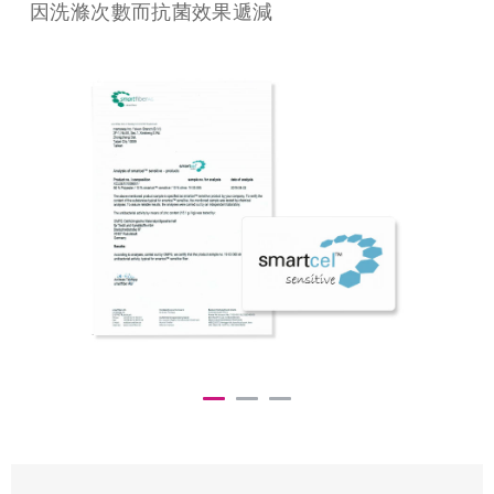
氧化鋅抗菌
Clima 智慧調溫棉片