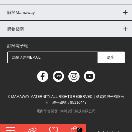
Global
關於Mamaway
印尼
門市據點
最新消息
品牌故事
人力招募
媒體花絮
隱私權聲明
CSR企業社會責任
菲律賓
購物指南
購物常見問題
退換貨問題
儲值金使用條款
購買儲值金
發票問題
會員權益
線上留言
吸乳器-免費體驗
馬來西亞
訂閱電子報
送出
© MAMAWAY MATERNITY. ALL RIGHTS RESERVED. | 媽媽餵股份有限公
司 統一編號：85110443
電商平台開發 |
尚峪資訊科技有限公司
0