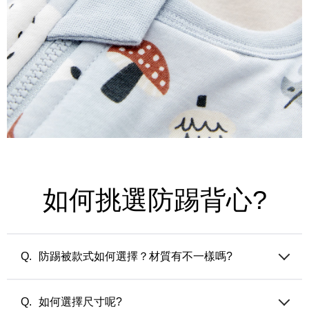
如何挑選防踢背心?
防踢被款式如何選擇？材質有不一樣嗎?
媽媽餵防踢被的填充材質都是調溫纖維，分成兩個系列：
薄版 (50公克/平方米) — 適合夏天的冷氣房或微涼之忽冷忽熱
如何選擇尺寸呢?