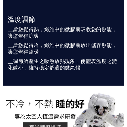
溫度調節
╴當您覺得熱，纖維中的微膠囊吸收您的熱能，
讓您覺得涼爽
╴當您覺得冷，纖維中的微膠囊放出儲存熱能，
讓您覺得溫暖
╴調節所產生之吸熱放熱現象，使體表溫度之變
化微小，維持穩定舒適的微氣候