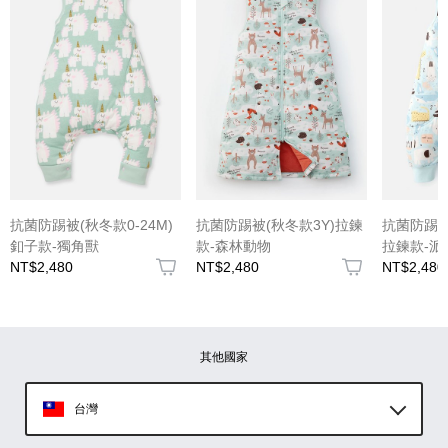
(圖片格式限jpg、jpeg)
圖片上傳
圖片上傳
圖片上傳
圖片上傳
圖片上傳
抗菌防踢被(秋冬款0-24M)
抗菌防踢被(秋冬款3Y)拉鍊
抗菌防踢被(
釦子款-獨角獸
款-森林動物
拉鍊款-派
NT$2,480
NT$2,480
NT$2,480
其他國家
台灣