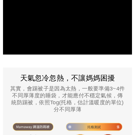
天氣忽冷忽熱，不讓媽媽困擾
其實，會踢被子是因為太熱，一般要準備3~4件
不同厚薄度的睡袋，才能應付不穩定氣候，傳
統防踢被，依照Tog(托格，估計溫暖度的單位)
分不同厚薄