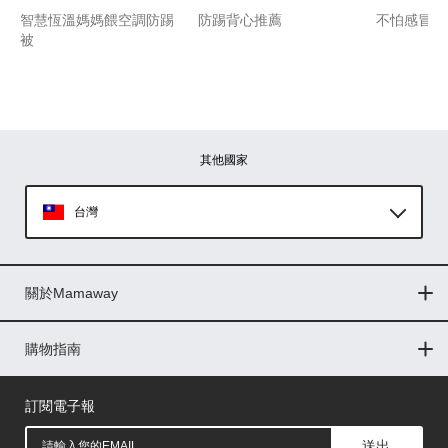
智慧恆溫媽媽餵空調防踢
防踢背心推薦
不怕感冒踢
被
其他國家
台灣
Global
關於Mamaway
印尼
門市據點
最新消息
品牌故事
人力招募
媒體花絮
隱私權聲明
CSR企業社會責任
菲律賓
購物指南
購物常見問題
退換貨問題
儲值金使用條款
購買儲值金
發票問題
會員權益
線上留言
吸乳器-免費體驗
馬來西亞
訂閱電子報
送出