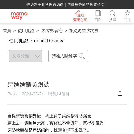
持媽媽手冊兌換媽媽禮｜超實用芬蘭箱免費領取 ~
產後
護理之家
百科
搜尋
門市
首頁
使用見證
防踢被/背心
穿媽媽餵防踢被
使用見證 Product Review
穿媽媽餵防踢被
By 妹 2021-05-24 哺乳14個月
自從寶寶會翻身後，馬上買了媽媽餵薄防踢被
穿上去一覺睡到天亮，寶寶也不會流汗，買得很值得
床墊枕頭都是媽媽餵的，枕頭套拆下來洗了。