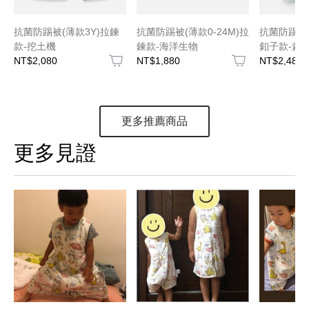
抗菌防踢被(薄款3Y)拉鍊
抗菌防踢被(薄款0-24M)拉
抗菌防踢被(
款-挖土機
鍊款-海洋生物
釦子款-森
NT$2,080
NT$1,880
NT$2,480
更多推薦商品
更多見證