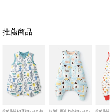
寫評論
請評分：
推薦商品
(圖片格式限jpg、jpeg)
抗菌防踢被(薄款0-24M)拉
抗菌防踢被(秋冬款0-24M)
抗菌防踢被(