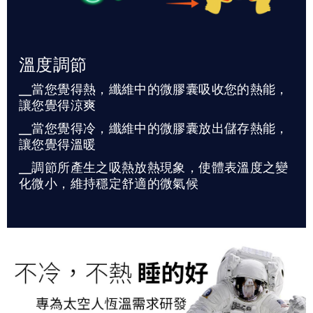
溫度調節
╴當您覺得熱，纖維中的微膠囊吸收您的熱能，
讓您覺得涼爽
╴當您覺得冷，纖維中的微膠囊放出儲存熱能，
讓您覺得溫暖
╴調節所產生之吸熱放熱現象，使體表溫度之變
化微小，維持穩定舒適的微氣候