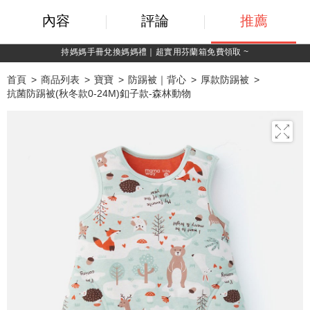
內容
評論
推薦
持媽媽手冊兌換媽媽禮｜超實用芬蘭箱免費領取 ~
首頁
商品列表
寶寶
防踢被｜背心
厚款防踢被
抗菌防踢被(秋冬款0-24M)釦子款-森林動物