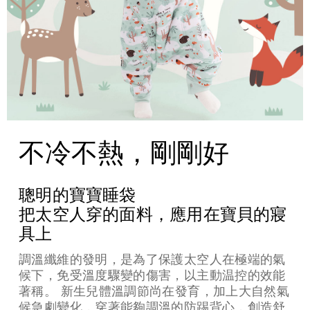
不冷不熱，剛剛好
聰明的寶寶睡袋
把太空人穿的面料，應用在寶貝的寢
具上
調溫纖維的發明，是為了保護太空人在極端的氣
候下，免受溫度驟變的傷害，以主動温控的效能
著稱。 新生兒體溫調節尚在發育，加上大自然氣
候急劇變化，穿著能夠調溫的防踢背心，創造舒