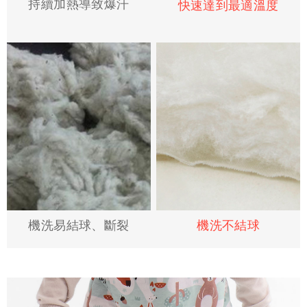
持續加熱導致爆汗
快速達到最適溫度
機洗易結球、斷裂
機洗不結球