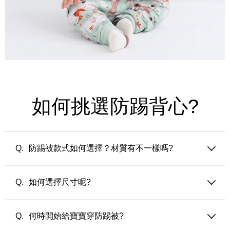
如何挑選防踢背心?
防踢被款式如何選擇？材質有不一樣嗎?
媽媽餵防踢被的填充材質都是調溫纖維，分成兩個系列：
薄版 (50公克/平方米) — 適合夏天的冷氣房或微涼之忽冷忽熱
如何選擇尺寸呢?
氣候使用
厚版 (90公克/平方米) — 適合由涼轉冷之忽冷忽熱氣候或寒流
選擇過大的尺寸會讓穿著上有累贅感，建議依照各款式頁面的
來使用
尺寸建議選擇。
何時開始給寶寶穿防踢被?