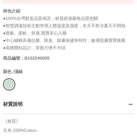
特色介紹
●100%台灣製造品質保證，材質經過嚴格品質把關
●智慧調溫技術主動管理人體溫度及濕度，冬天不乾冷夏天不悶熱
●透氣、柔軟、舒適,寶寶安心入睡
●中心鋪棉具備抗菌、除臭、親膚保健等特性，敏感肌膚寶寶推薦
●肩膀開扣設計，穿脫方便不卡頭
商品編號：B102240005
顏色 /
淺綠
材質說明
《材質》
主布:100%Cotton