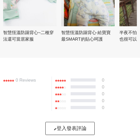
智慧恆溫防踢背心~二種穿
智慧恆溫防踢背心‧給寶寶
半夜不怕
法還可當居家服
最SMART的貼心呵護
也很可以
0 Reviews
0
0
0
0
0
登入發表評論