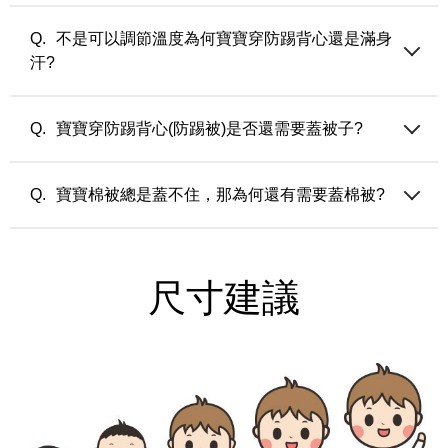
當寶寶開始翻身，不能乖乖蓋棉被，就可以開始穿防踢被囉!
不是可以調節溫度為何寶寶穿防踢背心還是滿身
汗?
寶寶的體溫比較接近媽媽懷孕時的體溫，已經穿上調溫防踢被
時，內搭穿著太厚也會感到過暖導致流汗（除非內著也有調溫
寶寶穿防踢背心(防踢被)是否還需要蓋被子?
機能）。另外，是否開窗?蓋的棉被材質？ 這些都可能是影響
寶寶體溫的關鍵，請整體評估房間的環境溫度，並依著寶寶的
通常可以依著大人的感受和環境溫度來參考，如果當時環境只
狀況做調整。
需要蓋一件薄被睡覺的時候，就可以讓寶寶只穿防踢背心不需
寶寶棉被總是蓋不住，那為何還有需要蓋棉被?
蓋被子；如果環境溫度大人需要蓋厚被或是開冷氣睡覺時，就
比較需要讓寶寶穿防踢背心並蓋棉被。
其實棉被對寶寶來說除了給予保暖之外，因為棉被會讓寶寶有
熟悉的味道與觸感，所以棉被也是培養入睡儀式與安全感的物
件。
尺寸建議