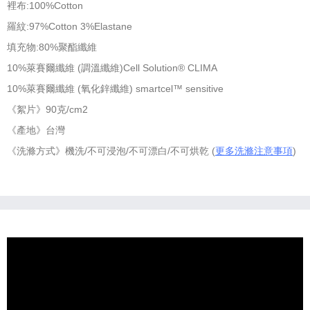
裡布:100%Cotton
羅紋:97%Cotton 3%Elastane
填充物:80%聚酯纖維
10%萊賽爾纖維 (調溫纖維)Cell Solution® CLIMA
10%萊賽爾纖維 (氧化鋅纖維) smartcel™ sensitive
《絮片》90克/cm2
《產地》台灣
《洗滌方式》機洗/不可浸泡/不可漂白/不可烘乾 (
更多洗滌注意事項
)