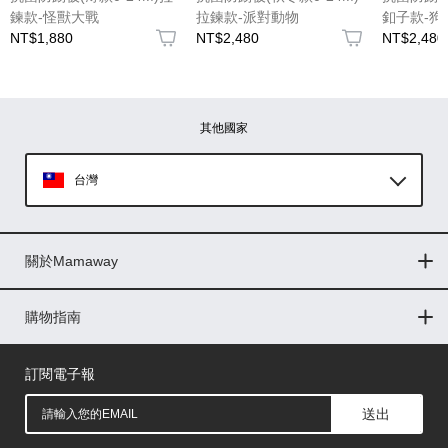
鍊款-怪獸大戰
拉鍊款-派對動物
釦子款-狗
NT$1,880
NT$2,480
NT$2,480
圖片上傳
圖片上傳
圖片上傳
圖片上傳
圖片上傳
其他國家
台灣
Global
關於Mamaway
印尼
門市據點
最新消息
品牌故事
人力招募
媒體花絮
隱私權聲明
CSR企業社會責任
菲律賓
購物指南
購物常見問題
退換貨問題
儲值金使用條款
購買儲值金
發票問題
會員權益
線上留言
吸乳器-免費體驗
馬來西亞
訂閱電子報
送出