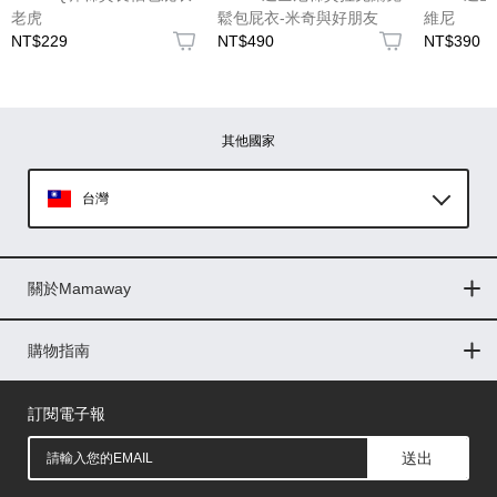
老虎
鬆包屁衣-米奇與好朋友
維尼
NT$229
NT$490
NT$390
圖片上傳
圖片上傳
圖片上傳
圖片上傳
圖片上傳
其他國家
台灣
Global
關於Mamaway
印尼
門市據點
最新消息
品牌故事
人力招募
媒體花絮
隱私權聲明
CSR企業社會責任
菲律賓
購物指南
購物常見問題
退換貨問題
儲值金使用條款
購買儲值金
發票問題
會員權益
線上留言
吸乳器-免費體驗
馬來西亞
訂閱電子報
送出