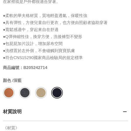
在家裡或是戶外都很適合穿著。
●柔軟的華夫格材質，質地輕盈透氣，保暖性強
●具有彈性，方便兒童自行更衣，也方便由照顧者協助穿著
●寬鬆感適中，穿起來自在舒適
●Q彈伸縮性佳，換穿方便，洗後褲型不變形
●包屁屁加片設計，增加尿布空間
●洗標置於左外側，不會碰觸到寶寶肌膚
●符合CNS15290國家商品檢驗局的規定標準
商品編號：B205242714
顏色 /
深藍
材質說明
《材質》