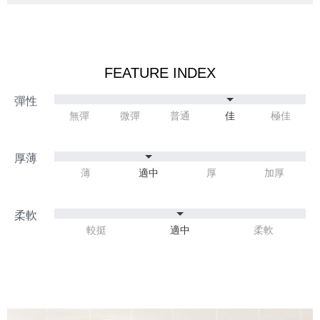
FEATURE INDEX
無彈
微彈
普通
佳
極佳
薄
適中
厚
加厚
較挺
適中
柔軟