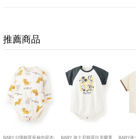
寫評論
請評分：
推薦商品
(圖片格式限jpg、jpeg)
BABY Q彈棉質長袖包屁衣-
BABY 迪士尼棉質拉克蘭寬
BABY迪