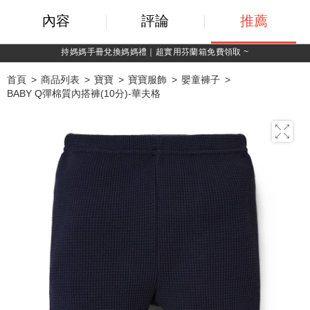
內容
評論
推薦
持媽媽手冊兌換媽媽禮｜超實用芬蘭箱免費領取 ~
首頁
商品列表
寶寶
寶寶服飾
嬰童褲子
BABY Q彈棉質內搭褲(10分)-華夫格