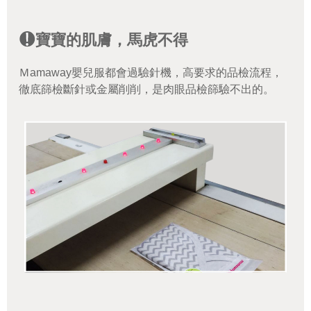
寶寶的肌膚，馬虎不得
Ｍamaway嬰兒服都會過驗針機，高要求的品檢流程，
徹底篩檢斷針或金屬削削，是肉眼品檢篩驗不出的。