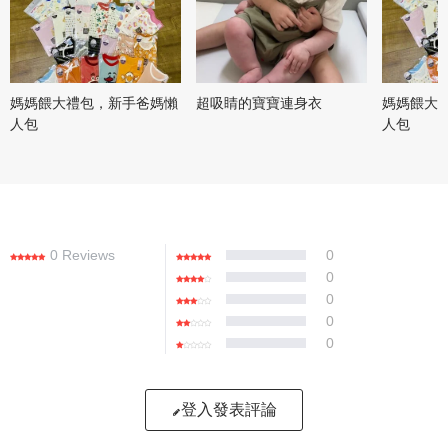
媽媽餵大禮包，新手爸媽懶
超吸睛的寶寶連身衣
媽媽餵大
人包
人包
0 Reviews
0
0
0
0
0
登入發表評論