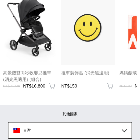
(圖片格式限jpg、jpeg)
高景觀雙向秒收嬰兒推車
推車裝飾貼 (消光黑適用)
媽媽餵環保
(消光黑適用) (組合)
NT$16,800
NT$159
N
NT$26,730
NT$199
圖片上傳
圖片上傳
圖片上傳
圖片上傳
圖片上傳
其他國家
台灣