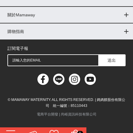
Global
關於Mamaway
印尼
門市據點
最新消息
品牌故事
人力招募
媒體花絮
隱私權聲明
CSR企業社會責任
菲律賓
購物指南
購物常見問題
退換貨問題
儲值金使用條款
購買儲值金
發票問題
會員權益
線上留言
吸乳器-免費體驗
馬來西亞
訂閱電子報
送出
© MAMAWAY MATERNITY. ALL RIGHTS RESERVED. | 媽媽餵股份有限公
司 統一編號：85110443
電商平台開發 |
尚峪資訊科技有限公司