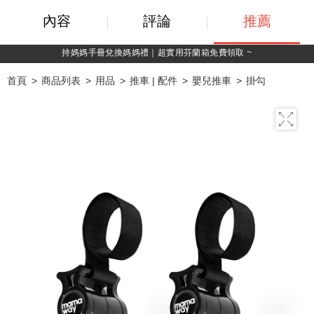
內容
評論
推薦
持媽媽手冊兌換媽媽禮｜超實用芬蘭箱免費領取 ~
首頁
商品列表
用品
推車 | 配件
嬰兒推車
掛勾