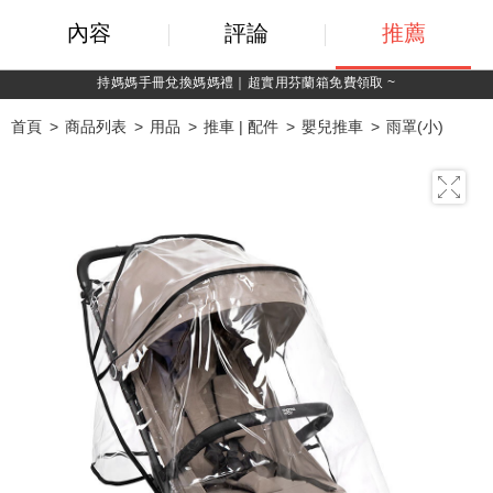
內容
評論
推薦
持媽媽手冊兌換媽媽禮｜超實用芬蘭箱免費領取 ~
首頁
商品列表
用品
推車 | 配件
嬰兒推車
雨罩(小)