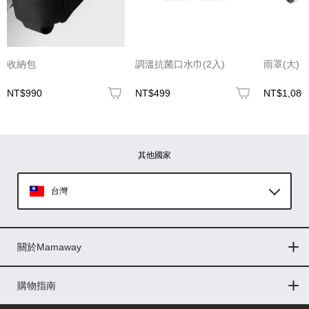
(圖片格式限jpg、jpeg)
收納包
調溫抗菌口水巾(2入)
雨罩(大)
NT$990
NT$499
NT$1,080
圖片上傳
圖片上傳
圖片上傳
圖片上傳
圖片上傳
其他國家
台灣
Global
關於Mamaway
印尼
門市據點
最新消息
品牌故事
人力招募
媒體花絮
隱私權聲明
CSR企業社會責任
菲律賓
購物指南
購物常見問題
退換貨問題
儲值金使用條款
購買儲值金
發票問題
會員權益
線上留言
吸乳器-免費體驗
馬來西亞