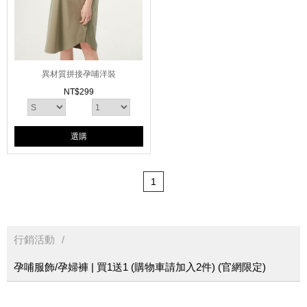
異材質拼接孕哺洋裝
NT$
299
選購
1
行銷活動
孕哺服飾/孕婦褲 | 買1送1 (購物車請加入2件) (官網限定)