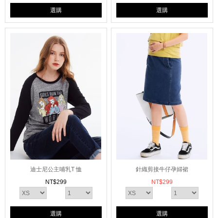
選購
選購
迪士尼公主哺乳T 恤
針織剪接牛仔孕婦裙
NT$
299
NT$
299
選購
選購