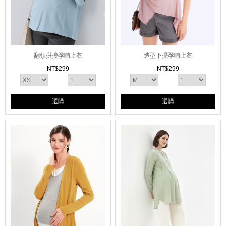
翻領拼接孕哺上衣
造型下擺孕哺上衣
NT$
299
NT$
299
選購
選購