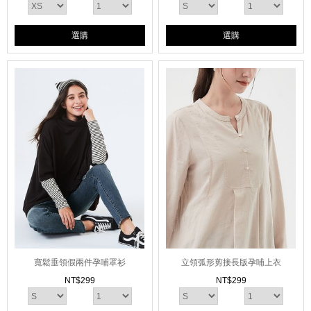
選購
選購
寬鬆垂領假兩件孕哺罩衫
立領弧形剪接長版孕哺上衣
NT$
299
NT$
299