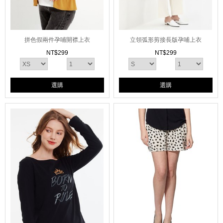
拼色假兩件孕哺開襟上衣
立領弧形剪接長版孕哺上衣
NT$
299
NT$
299
選購
選購