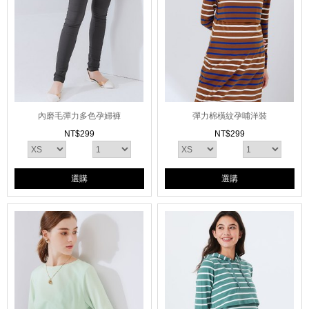
內磨毛彈力多色孕婦褲
彈力棉橫紋孕哺洋裝
NT$
299
NT$
299
選購
選購