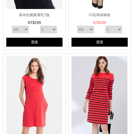
基本款圖案哺乳T恤
印花孕婦褲裙
NT$
299
NT$
299
選購
選購