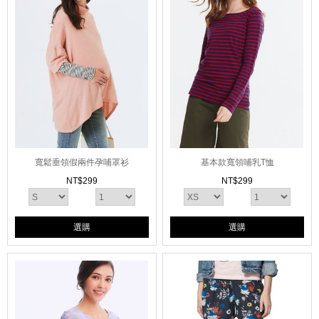
寬鬆垂領假兩件孕哺罩衫
基本款寬領哺乳T恤
NT$
299
NT$
299
選購
選購