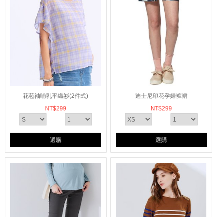
花苞袖哺乳平織衫(2件式)
迪士尼印花孕婦褲裙
NT$
299
NT$
299
選購
選購