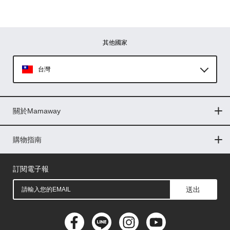
其他國家
台灣
Global
關於Mamaway
印尼
門市據點
最新消息
品牌故事
人力招募
媒體花絮
隱私權聲明
CSR企業社會責任
菲律賓
購物指南
購物常見問題
退換貨問題
儲值金使用條款
購買儲值金
發票問題
會員權益
線上留言
吸乳器-免費體驗
馬來西亞
訂閱電子報
送出