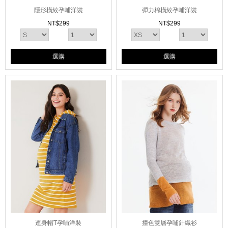
隱形橫紋孕哺洋裝
彈力棉橫紋孕哺洋裝
NT$
299
NT$
299
選購
選購
連身帽T孕哺洋裝
撞色雙層孕哺針織衫