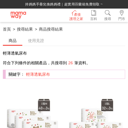
綁定LINE好友，500購物金立即折！
產後
護理之家
百科
搜尋
門市
首頁
搜尋結果
商品搜尋結果
商品
使用見證
輕薄透氣尿布
符合下列條件的相關產品，共搜尋到
26
筆資料。
關鍵字：
輕薄透氣尿布