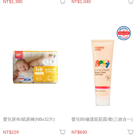
NT$1,380
NT$1,040
嬰兒尿布/紙尿褲(NBx32片)
嬰兒B5修護屁屁霜/膏(三效合一)
NT$229
NT$690