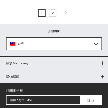
1
2
其他國家
台灣
Global
關於Mamaway
印尼
門市據點
最新消息
品牌故事
人力招募
媒體花絮
隱私權聲明
CSR企業社會責任
菲律賓
購物指南
購物常見問題
退換貨問題
儲值金使用條款
購買儲值金
發票問題
會員權益
線上留言
吸乳器-免費體驗
馬來西亞
訂閱電子報
送出