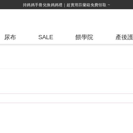
持媽媽手冊兌換媽媽禮｜超實用芬蘭箱免費領取 ~
尿布
SALE
餵學院
產後