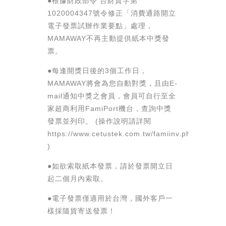
●根據財政部令 台財資字第
1020004347號令修正「消費通路開立
電子發票試辦作業要點」處理，
MAMAWAY不再主動提供紙本中獎發
票。
●每逢開獎日後的3個工作日，
MAMAWAY將會為您自動對獎，且由E-
mail通知中獎之會員，會員可自行至全
家超商利用FamiPort機台，查詢中獎
發票並列印。 (操作說明請詳閱
https://www.cetustek.com.tw/famiinv.php
)
●如欲索取紙本發票，請於發票開立日
起二個月內索取。
●電子發票僅適用於台灣，國外客戶一
樣採隨貨寄送發票！