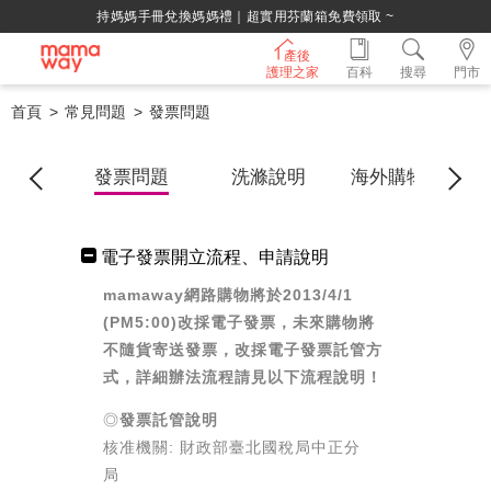
持媽媽手冊兌換媽媽禮｜超實用芬蘭箱免費領取 ~
產後
護理之家
百科
搜尋
門市
首頁
常見問題
發票問題
修保固
發票問題
洗滌說明
海外購物辦法
電子發票開立流程、申請說明
mamaway網路購物將於2013/4/1
(PM5:00)改採電子發票，未來購物將
不隨貨寄送發票，改採電子發票託管方
式，詳細辦法流程請見以下流程說明！
◎
發票託管說明
核准機關: 財政部臺北國稅局中正分
局