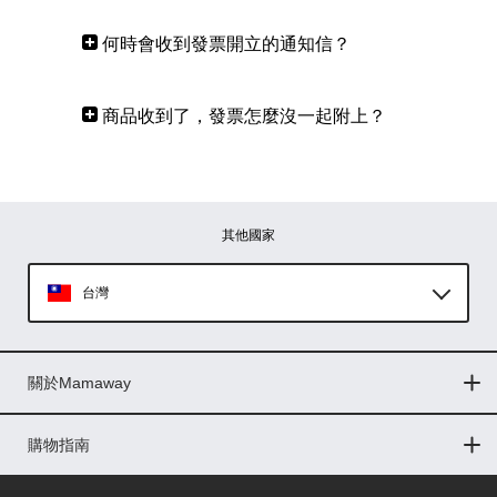
何時會收到發票開立的通知信？
◇根據財政部令 台財稅字第
1021675182號 「電子發票實施作業
商品收到了，發票怎麼沒一起附上？
要點」，於Mamaway消費開立之二聯
1. 自102年4月1日起，二聯式發票不再
式統一發票將以託管方式，不直接郵寄
隨貨寄送，若無辦理退貨，您可於七日
紙本發票，並以Email發送發票開立通
鑑賞期後於【訂單查詢】功能中查閱或
知信給您，以茲證明。
其他國家
索取正本。
◇您可於您收到mail約24小時後於【訂
2. 選擇電子發票託管，Mamaway將於
單查詢】中查閱相關發票內容。
台灣
單月26日根據國稅局公佈之統一發票中
◇若您有發票紙本需求，您可於訂單查
獎號碼進行電腦對獎(已索取及已作廢
Global
詢【發票檔】選項中索取發票正本，
發票除外)，中獎發票將於7個工作日內
Mamaway將於鑑賞期滿後，再為您寄
關於Mamaway
印尼
以掛號寄至您的指定地址。
送紙本發票，以避免期間因退貨需求產
門市據點
最新消息
品牌故事
人力招募
媒體花絮
隱私權聲明
CSR企業社會責任
◇提醒您：成立訂單時請記得填寫正確
生，造成寄出發票金額與實際成交金額
菲律賓
購物指南
的發票寄送基本資料，以免影響日後之
不符情況產生。
購物常見問題
退換貨問題
儲值金使用條款
購買儲值金
發票問題
會員權益
線上留言
吸乳器-免費體驗
會員權益！
馬來西亞