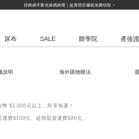
持媽媽手冊兌換媽媽禮｜超實用芬蘭箱免費領取 ~
尿布
SALE
餵學院
產後
滌說明
海外購物辦法
幣 $1,000元以上，即享免運！
運費$100元、超商取貨運費$80元。