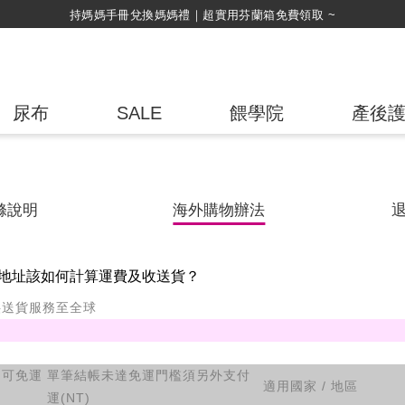
持媽媽手冊兌換媽媽禮｜超實用芬蘭箱免費領取 ~
尿布
SALE
餵學院
產後
滌說明
海外購物辦法
地址該如何計算運費及收送貨？
供送貨服務至全球
即可免運
單筆結帳未達免運門檻須另外支付
適用國家 / 地區
運(NT)