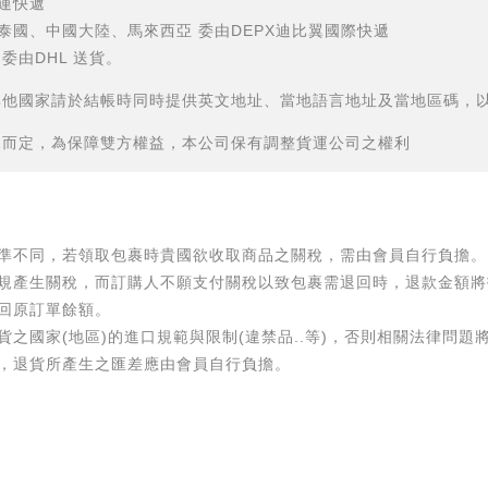
運
快遞
泰國、中國大陸、馬來西亞 委由DEPX迪比翼國際快遞
委由DHL 送貨。
其他國家請於結帳時同時提供英文地址、當地語言地址及當地區碼，
況而定，為保障雙方權益，本公司保有調整貨運公司之權利
準不同，若領取包裹時貴國欲收取商品之關稅，需由會員自行負擔。
規產生關稅，而訂購人不願支付關稅以致包裹需退回時，退款金額將
回原訂單餘額。
貨之國家(地區)的進口規範與限制(違禁品..等)，否則相關法律問題
，退貨所產生之匯差應由會員自行負擔。