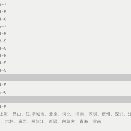
6~7
4~5
4~6
5~7
4~5
3~5
4~5
4~5
4~5
4~5
4~5
5~6
4~5
:上海、昆山、江.浙城市、北京、河北、湖南、深圳、廣州、深圳、
寧、吉林、廣西、黑龍江、新疆、內蒙古、青海、雲南