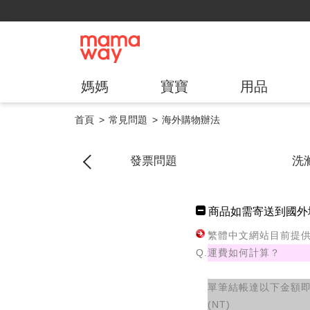
媽媽
寶寶
用品
首頁
常見問題
海外購物辦法
修保固
發票問題
洗
商品如需寄送到國外
繁體中文網站目前提
Q.
運費如何計算？
單筆結帳達以下金額
(NT)