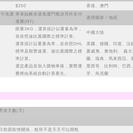
$250
香港、澳門
即可免運
單筆結帳未達免運門檻須另外支付
適用國家 / 地區
運費(NT)
限重3KG，運算採計以重量為準，
中國大陸
並依照迪比翼國際之標準計算。
運算採計以重量為準，並依照DHL
美國、德國、印度、法
標準及順豐速運、迪比翼國際之標
夏威夷、奧地利、 義
準計算。
蘭、瑞典、馬來西亞、
選定產品並加入購物車後，實際運
墨西哥、比利時、巴西
費將由系統自動計算產生。
牙、烏克蘭
？
寄達天數(天)
目前因疫情關係，航班不是天天可以開航