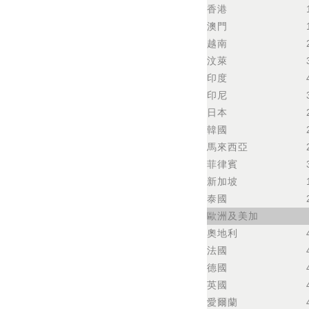
香港
澳門
越南
汶萊
印度
印尼
日本
韓國
馬來西亞
菲律賓
新加坡
泰國
歐洲及美加
奧地利
法國
德國
英國
愛爾蘭