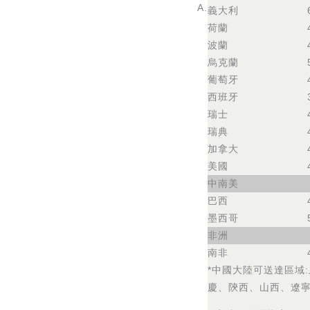
A.
義大利
荷蘭
波蘭
烏克蘭
葡萄牙
西班牙
瑞士
瑞典
加拿大
美國
中南美
巴西
墨西哥
非洲
南非
*中國大陸可送達區域
慶、陝西、山西、遼