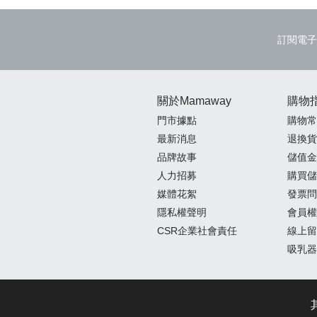
訂閱電子
關於Mamaway
購物
門市據點
購物常
最新消息
退換貨
品牌故事
儲值金
人力招募
購買儲
媒體花絮
發票問
隱私權聲明
會員權
CSR企業社會責任
線上留
吸乳器