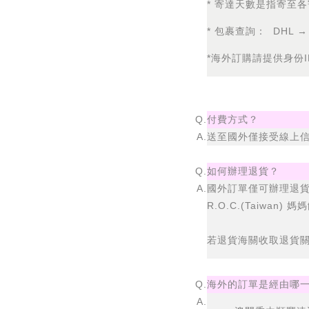
* 寄達天數是指寄至
* 包裹查詢：
DHL →
*海外訂購請提供身份
Q.
付費方式？
A.
送至國外僅接受線上信用
Q.
如何辦理退貨？
A.
國外訂單僅可辦理退貨
R.O.C.(Taiwan
若退貨海關收取退貨
Q.
海外的訂單是經由哪
A.