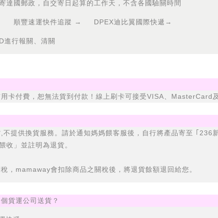
各寄達國郵政，自交寄日起算的工作天，不含各國驗關時間
順豐速運快件追蹤 →
DPEX迪比翼國際快遞→
ID進行報關、清關
卡付費，恕無法貨到付款！線上刷卡可接受VISA、MasterCard
,不提供換貨服務。請於通知媽媽餵客服後，自行將產品寄至 ｢236新
) 媽媽餵收」並註明為退貨。
關稅，
mamaway
會扣除商品之關稅後，將退貨餘額退回給您。
一個貨運公司送貨？