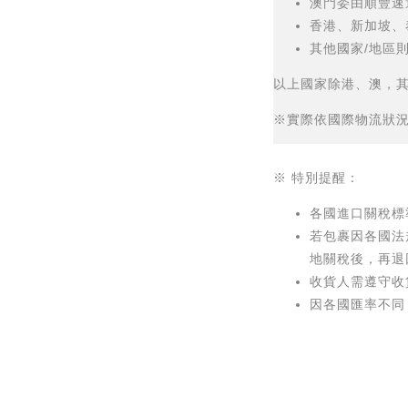
澳門委由
順豐速
香港、新加坡、
其他國家/地區則
以上國家除港、澳，
※實際依國際物流狀
※ 特別提醒：
各國進口關稅標
若包裹因各國法
地關稅後，再退
收貨人需遵守收
因各國匯率不同