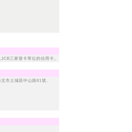
及JCB三家發卡單位的信用卡。
北市土城區中山路81號,