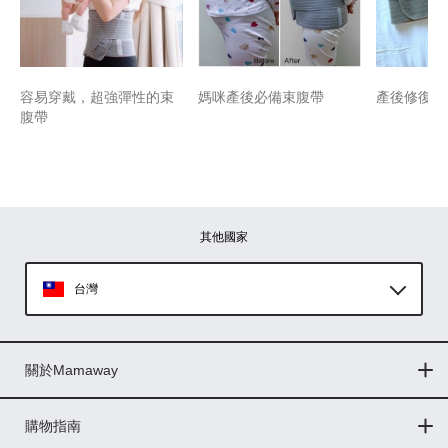
容易穿戴，超強彈性的束
媽咪產後必備束腹帶
產後修復修
腹帶
其他國家
台灣
Global
關於Mamaway
印尼
門市據點
最新消息
品牌故事
人力招募
媒體花絮
隱私權聲明
CSR企業社會責任
菲律賓
購物指南