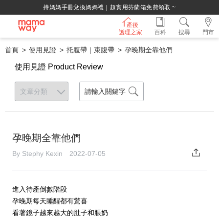
持媽媽手冊兌換媽媽禮｜超實用芬蘭箱免費領取 ~
產後
護理之家
百科
搜尋
門市
首頁
使用見證
托腹帶｜束腹帶
孕晚期全靠他們
使用見證 Product Review
孕晚期全靠他們
By Stephy Kexin 2022-07-05
進入待產倒數階段
孕晚期每天睡醒都有驚喜
看著鏡子越來越大的肚子和脹奶