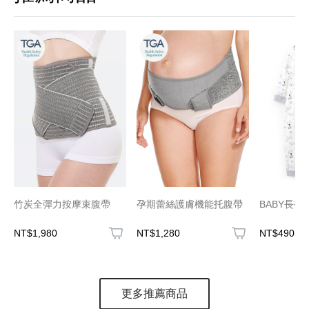
竹炭全彈力按摩束腹帶
孕期蕾絲護膚機能托腹帶
BABY長袖
NT$1,980
NT$1,280
NT$490
更多推薦商品