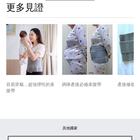
更多見證
容易穿戴，超強彈性的束
媽咪產後必備束腹帶
產後修復修
腹帶
其他國家