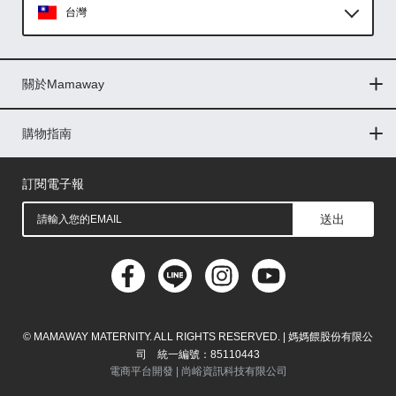
台灣
Global
關於Mamaway
印尼
門市據點
最新消息
品牌故事
人力招募
媒體花絮
隱私權聲明
CSR企業社會責任
菲律賓
購物指南
購物常見問題
退換貨問題
儲值金使用條款
購買儲值金
發票問題
會員權益
線上留言
吸乳器-免費體驗
馬來西亞
訂閱電子報
送出
© MAMAWAY MATERNITY. ALL RIGHTS RESERVED. | 媽媽餵股份有限公
司 統一編號：85110443
電商平台開發 |
尚峪資訊科技有限公司