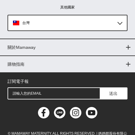
其他國家
台灣
Global
關於Mamaway
印尼
門市據點
最新消息
品牌故事
人力招募
媒體花絮
隱私權聲明
CSR企業社會責任
菲律賓
購物指南
購物常見問題
退換貨問題
儲值金使用條款
購買儲值金
發票問題
會員權益
線上留言
吸乳器-免費體驗
馬來西亞
訂閱電子報
送出
© MAMAWAY MATERNITY. ALL RIGHTS RESERVED. | 媽媽餵股份有限公