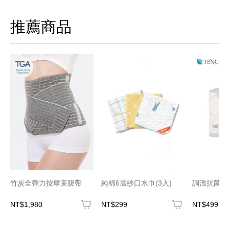
推薦商品
竹炭全彈力按摩束腹帶
純棉6層紗口水巾(3入)
調溫抗菌口水
NT$1,980
NT$299
NT$499