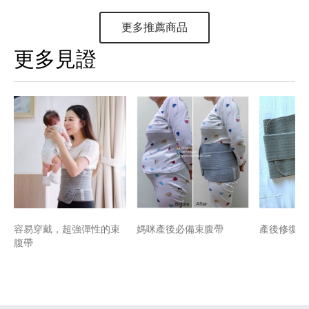
更多推薦商品
更多見證
容易穿戴，超強彈性的束
媽咪產後必備束腹帶
產後修復修
腹帶