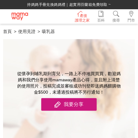
持媽媽手冊兌換媽媽禮｜超實用芬蘭箱免費領取 ~
產後
護理之家
百科
搜尋
門市
首頁
使用見證
吸乳器
從懷孕到哺乳期到育兒，一路上不停地買買買，歡迎媽
媽和我們分享使用mamaway產品心得，並且附上清楚
的使用照片，投稿完成並審核成功刊登即送媽媽餵購物
金$500，未通過投稿將不另行通知！
我要分享