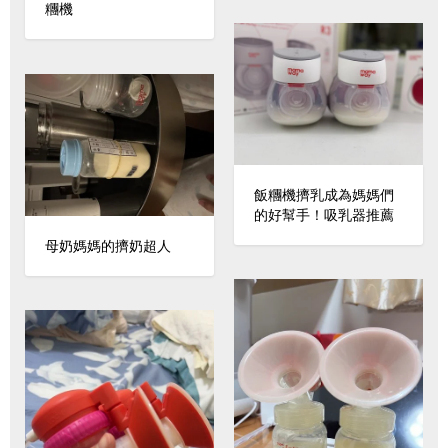
糰機
飯糰機擠乳成為媽媽們
的好幫手！吸乳器推薦
母奶媽媽的擠奶超人