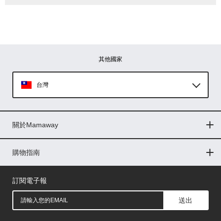
其他國家
台灣
Global
關於Mamaway
印尼
門市據點
最新消息
品牌故事
人力招募
媒體花絮
隱私權聲明
CSR企業社會責任
菲律賓
購物指南
購物常見問題
退換貨問題
儲值金使用條款
購買儲值金
發票問題
會員權益
線上留言
吸乳器-免費體驗
馬來西亞
訂閱電子報
送出