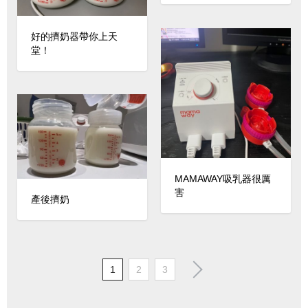
好的擠奶器帶你上天
堂！
MAMAWAY吸乳器很厲
害
產後擠奶
1
2
3