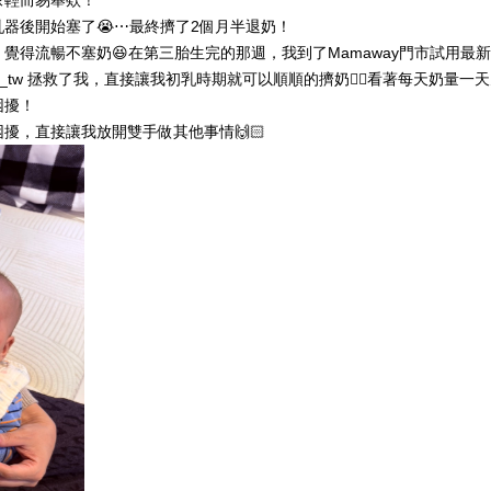
像輕而易舉欸！
器後開始塞了😭⋯最終擠了2個月半退奶！
得流暢不塞奶😆在第三胎生完的那週，我到了Mamaway門市試用最新的R
y_tw 拯救了我，直接讓我初乳時期就可以順順的擠奶👍🏻看著每天奶量
困擾！
擾，直接讓我放開雙手做其他事情🙌🏻