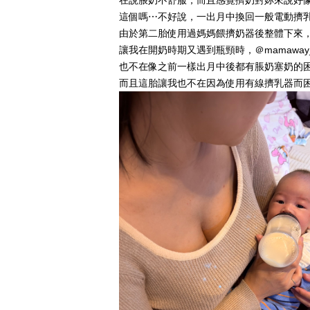
在說脹奶不舒服，而且感覺擠奶對妳來說好
這個嗎⋯不好說，一出月中換回一般電動擠乳
由於第二胎使用過媽媽餵擠奶器後整體下來，覺
讓我在開奶時期又遇到瓶頸時，＠mamawa
也不在像之前一樣出月中後都有脹奶塞奶的
而且這胎讓我也不在因為使用有線擠乳器而困