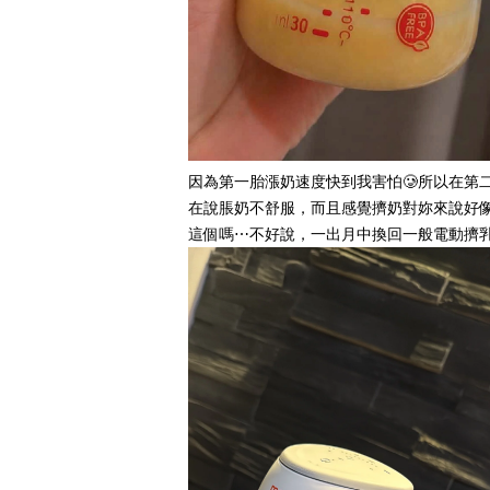
因為第一胎漲奶速度快到我害怕🥲所以在
在說脹奶不舒服，而且感覺擠奶對妳來說好
這個嗎⋯不好說，一出月中換回一般電動擠乳