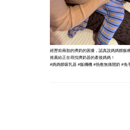
經歷前兩胎的擠奶的困擾，認真說媽媽餵飯
推薦給正在尋找擠奶器的產後媽媽！
#媽媽餵吸乳器 #飯糰機 #熱敷無痛開奶 #