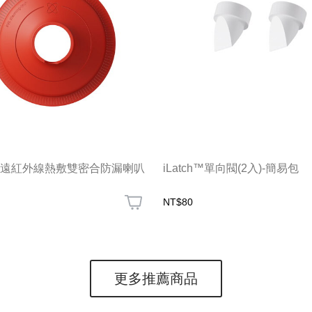
ch™ 遠紅外線熱敷雙密合防漏喇叭
iLatch™單向閥(2入)-簡易包
NT$80
更多推薦商品