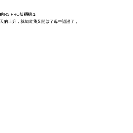
3 PRO飯糰機🍙
一天天的上升，就知道我又開啟了母牛認證了，