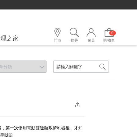
綁定LINE好友，500購物金立即折！
0
護理之家
門市
搜尋
會員
購物車
器，第一次使用電動雙邊熱敷擠乳器後，才知
🙌🏻