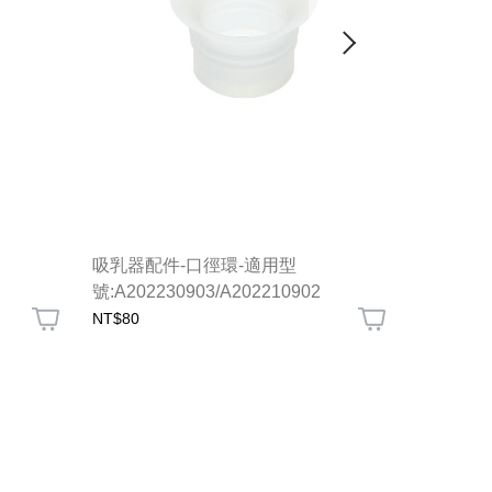
吸乳器配件-口徑環-適用型
吸乳器配件
號:A202230903/A202210902
代)
NT$80
NT$199