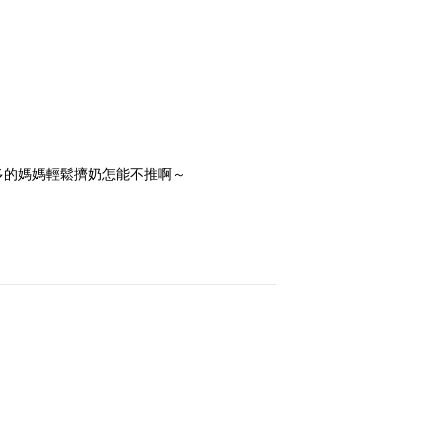
多的媽媽輕鬆擠奶怎能不推啊～