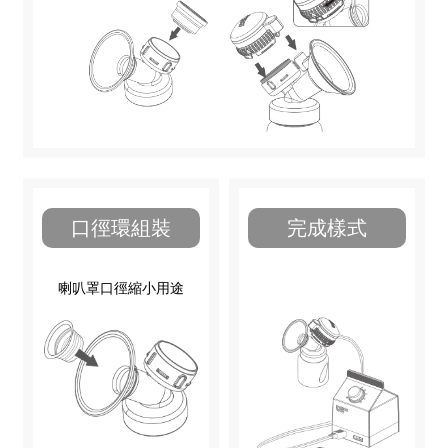
口徑環組裝
完成樣式
喇叭罩口徑縮小用途