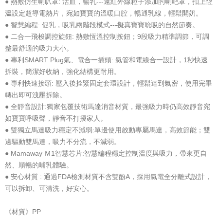
● 熱敷仿生喇叭罩: 活血，暢乳---遠紅外線粒子添加的喇吧罩，扣上恆
溫設定超導電熱片，宛如寶寶的溫暖口腔，暢通乳線，輕鬆開奶。
● 智慧編程: 促乳，吸乳兩階段模式---擬真寶寶吮吸的自然節奏。
● 二合一飛梭調控旋鈕: 熱敷恆溫控制按鈕；9段吸力精準調節，可調
整最舒適的吸力大小。
● 專利SMART Plug氣、電合一插頭: 氣管和電線合一設計，1秒快速
拆裝，簡潔好收納，強化結構更耐用。
● 專利快速接頭: 壓入後拴緊固定套環設計，輕鬆達到氣密，使用完畢
轉出即可洩壓拆除。
● 全靜音設計:獨家包覆技術馬達消音材質，最強吸力時仍高效靜音宛
如寶寶呼吸聲，靜音不打擾家人。
● 雙獨立馬達吸力穩定不減弱:單邊使用啟動專屬馬達，高效節能；雙
邊驅動雙馬達，吸力不分流，不減弱。
● Mamaway Ｍ1智慧芯片:智慧編程穩定控制溫度與吸力，帶來更自
然、順暢的哺乳體驗。
● 安心材質 : 通過FDA檢測材質不含雙酚A，採用氣電全分離式設計，
可以拆卸、可清洗，好安心。
《材質》PP