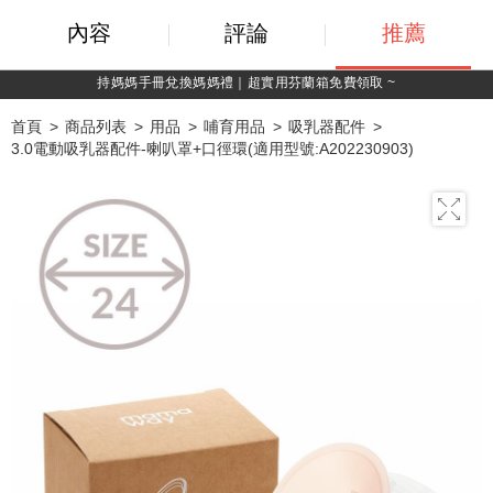
內容
評論
推薦
持媽媽手冊兌換媽媽禮｜超實用芬蘭箱免費領取 ~
首頁
商品列表
用品
哺育用品
吸乳器配件
3.0電動吸乳器配件-喇叭罩+口徑環(適用型號:A202230903)