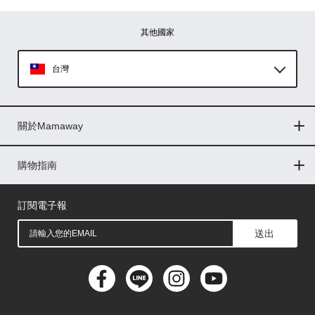
其他國家
台灣
Global
關於Mamaway
印尼
門市據點
最新消息
品牌故事
人力招募
媒體花絮
隱私權聲明
CSR企業社會責任
菲律賓
購物指南
購物常見問題
退換貨問題
儲值金使用條款
購買儲值金
發票問題
會員權益
線上留言
吸乳器-免費體驗
馬來西亞
訂閱電子報
送出