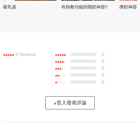
吸乳器
有熱敷功能的開奶神器!!
擠奶神器
0 Reviews
0
0
0
0
0
登入發表評論
寫評論