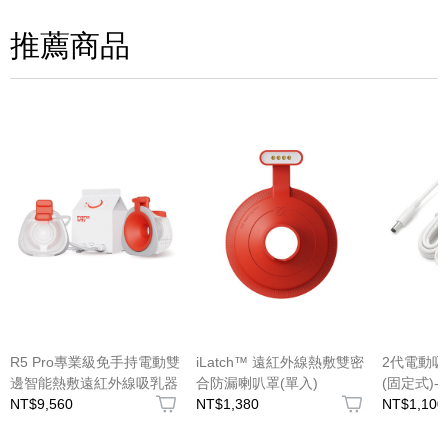
請評分：
推薦商品
(圖片格式限jpg、jpeg)
R5 Pro專業級免手持電動雙
iLatch™ 遠紅外線熱敷雙密
2代電動吸
邊智能熱敷遠紅外線吸乳器
合防漏喇叭罩(單入)
(固定式)
NT$9,560
NT$1,380
號:A20223
NT$1,100
圖片上傳
圖片上傳
圖片上傳
圖片上傳
圖片上傳