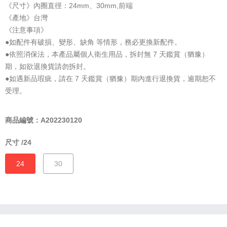
《尺寸》內圈直徑：24mm、30mm,前端
《產地》台灣
《注意事項》
●如配件有破損、變形、缺角 等情形，務必更換新配件。
●依照消保法，本產品屬個人衛生用品，拆封無 7 天鑑賞（猶豫）
期，如欲退換貨請勿拆封。
●如遇新品瑕疵，請在 7 天鑑賞（猶豫）期內進行退換貨，逾期恕不
受理。
商品編號：A202230120
尺寸 /
24
24
30