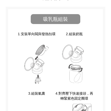
吸乳瓶組裝
1.安裝單向閥與發熱扣環
2.組裝奶瓶
3.組裝氣囊
4.對齊壓下快速接頭，再
轉緊紫色固定圈環