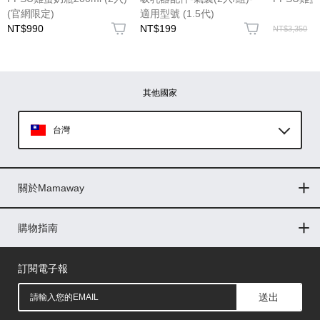
(官網限定)
適用型號 (1.5代)
NT$990
NT$199
NT$3,350
圖片上傳
圖片上傳
圖片上傳
圖片上傳
圖片上傳
其他國家
台灣
Global
關於Mamaway
印尼
門市據點
最新消息
品牌故事
人力招募
媒體花絮
隱私權聲明
CSR企業社會責任
菲律賓
購物指南
購物常見問題
退換貨問題
儲值金使用條款
購買儲值金
發票問題
會員權益
線上留言
吸乳器-免費體驗
馬來西亞
訂閱電子報
送出