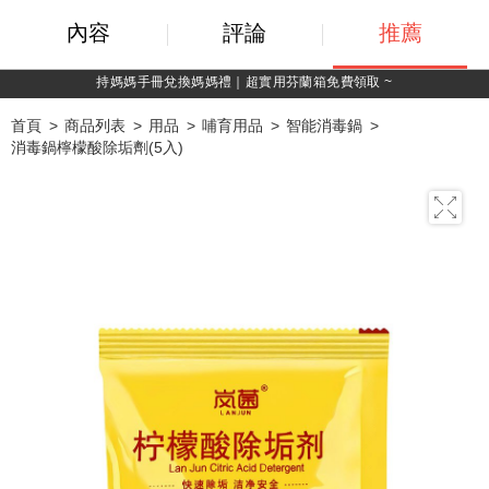
內容
評論
推薦
持媽媽手冊兌換媽媽禮｜超實用芬蘭箱免費領取 ~
首頁
商品列表
用品
哺育用品
智能消毒鍋
消毒鍋檸檬酸除垢劑(5入)