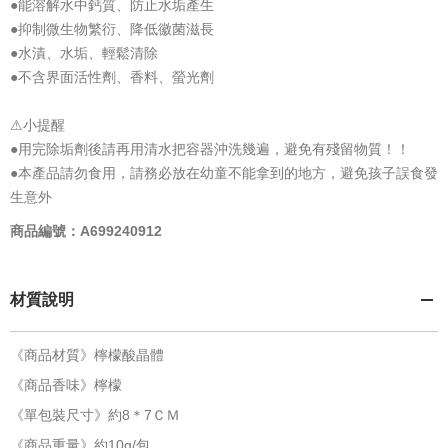
●能溶解水中鈣質、防止水垢產生
●抑制微生物繁衍、降低徽菌滋長
●水漬、水垢、輕鬆清除
●不含界面活性劑、香料、螢光劑
⚠小提醒
●用完除垢劑後請再用清水把容器沖洗幾遍，避免有殘留物質！！
●本產品請勿食用，請務必放在幼童不能拿到的地方，避免孩子誤食發
生意外
商品編號：A699240912
材質說明
《商品材質》檸檬酸晶體
《商品香味》檸檬
《單包裝尺寸》約8＊7ＣＭ
《商品重量》約10g/包