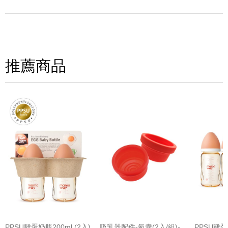
寫評論
請評分：
推薦商品
(圖片格式限jpg、jpeg)
PPSU雞蛋奶瓶200ml (2入)
吸乳器配件-氣囊(2入/組)-
PPSU雞蛋