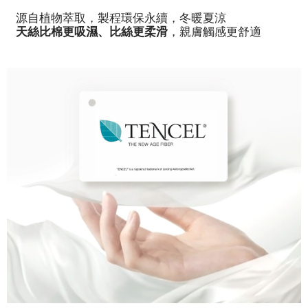
源自植物萃取，製程環保永續，冬暖夏涼
天絲比棉更吸濕、比絲更柔滑
，親膚觸感更舒適