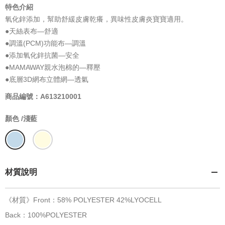
特色介紹
氧化鋅添加，幫助舒緩皮膚乾癢，異味性皮膚炎寶寶適用。
●天絲表布—舒適
●調溫(PCM)功能布—調溫
●添加氧化鋅抗菌—安全
●MAMAWAY親水泡棉的—釋壓
●底層3D網布立體網—透氣
商品編號：A613210001
顏色 /
淺藍
材質說明
《材質》Front：58% POLYESTER 42%LYOCELL
Back：100%POLYESTER