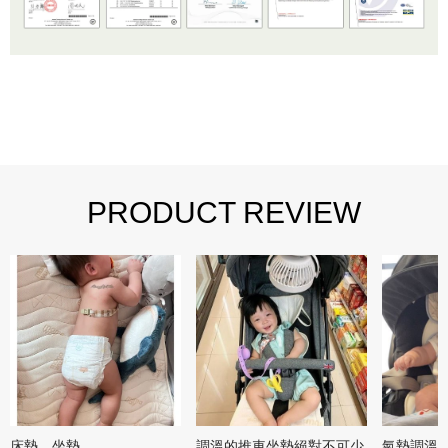
PRODUCT REVIEW
床墊、坐墊
調溫的推車坐墊絕對不可少
氣墊調溫