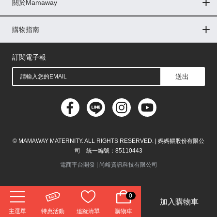
關於Mamaway
印尼
門市據點
最新消息
品牌故事
人力招募
媒體花絮
隱私權聲明
CSR企業社會責任
菲律賓
購物指南
購物常見問題
退換貨問題
儲值金使用條款
購買儲值金
發票問題
會員權益
線上留言
吸乳器-免費體驗
馬來西亞
訂閱電子報
送出
© MAMAWAY MATERNITY. ALL RIGHTS RESERVED. | 媽媽餵股份有限公
司 統一編號：85110443
電商平台開發 |
尚峪資訊科技有限公司
0
加入購物車
主選單
特惠活動
追蹤清單
購物車