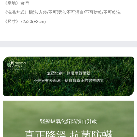
《產地》台灣
《洗滌方式》機洗/入袋/不可浸泡/不可漂白/不可烘乾/不可乾洗
《尺寸》72x30(±2cm)
醫療級氧化鋅防護再升級
真正降溫 抗菌防蟎