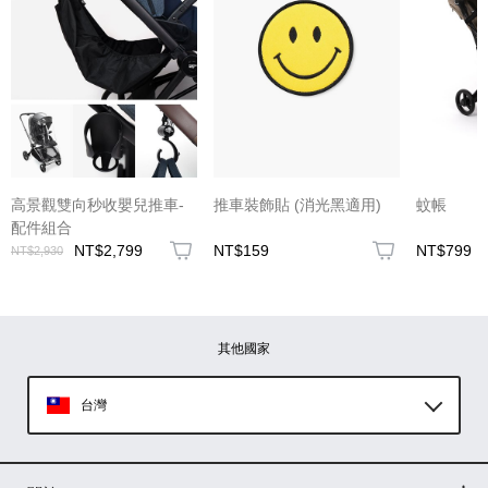
高景觀雙向秒收嬰兒推車-
推車裝飾貼 (消光黑適用)
蚊帳
配件組合
NT$2,799
NT$159
NT$799
NT$2,930
其他國家
台灣
Global