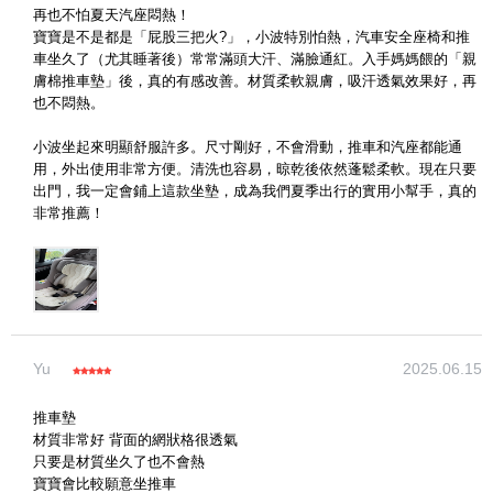
再也不怕夏天汽座悶熱！
寶寶是不是都是「屁股三把火?」，小波特別怕熱，汽車安全座椅和推
車坐久了（尤其睡著後）常常滿頭大汗、滿臉通紅。入手媽媽餵的「親
膚棉推車墊」後，真的有感改善。材質柔軟親膚，吸汗透氣效果好，再
也不悶熱。
小波坐起來明顯舒服許多。尺寸剛好，不會滑動，推車和汽座都能通
用，外出使用非常方便。清洗也容易，晾乾後依然蓬鬆柔軟。現在只要
出門，我一定會鋪上這款坐墊，成為我們夏季出行的實用小幫手，真的
非常推薦！
Yu
2025.06.15
(圖片格式限jpg、jpeg)
推車墊
材質非常好 背面的網狀格很透氣
圖片上傳
圖片上傳
圖片上傳
圖片上傳
圖片上傳
只要是材質坐久了也不會熱
寶寶會比較願意坐推車