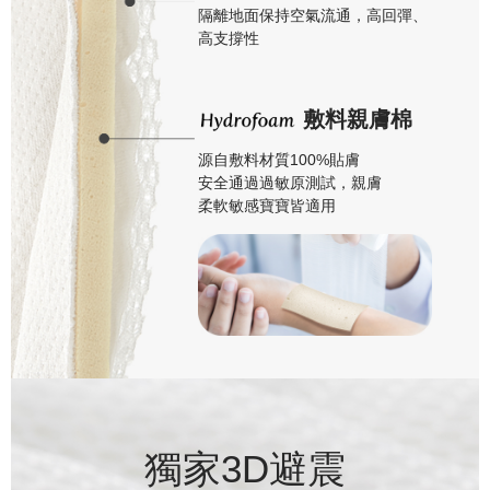
隔離地面保持空氣流通，高回彈、
高支撐性
敷料親膚棉
源自敷料材質100%貼膚
安全通過過敏原測試，親膚
柔軟敏感寶寶皆適用
獨家3D避震