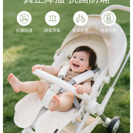
抗菌防護
調溫透氣
避震防壓
無塑化劑