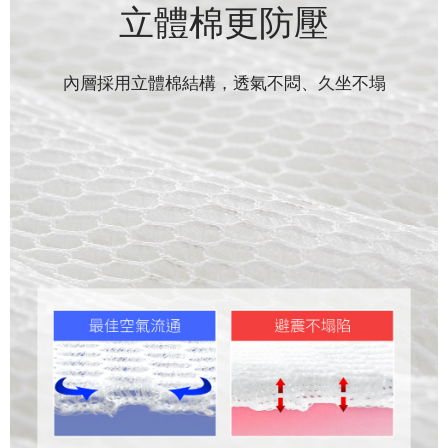
立體棉更防壓
內層採用立體棉結構，透氣不悶、久坐不塌