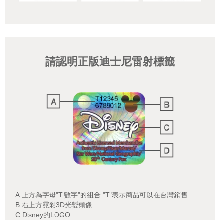
請認明正版迪士尼雷射標籤
A.上方為字母"T.數字"的組合 "T"表示商品可以在台灣銷售
B.右上方霓彩3D光變頭像
C.Disney的LOGO