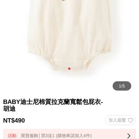
BABY迪士尼棉質拉克蘭寬鬆包屁衣-
胡迪
NT$
490
寶寶服飾│買3送1 (購物車請加入4件)