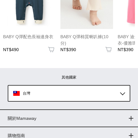
(圖片格式限jpg、jpeg)
BABY Q彈配色長袖連身衣
BABY Q彈棉質喇叭褲(10
BABY 
分)
衣-優雅瑪
NT$490
NT$390
NT$390
圖片上傳
圖片上傳
圖片上傳
圖片上傳
圖片上傳
其他國家
台灣
Global
關於Mamaway
印尼
門市據點
最新消息
品牌故事
人力招募
媒體花絮
隱私權聲明
CSR企業社會責任
菲律賓
購物指南