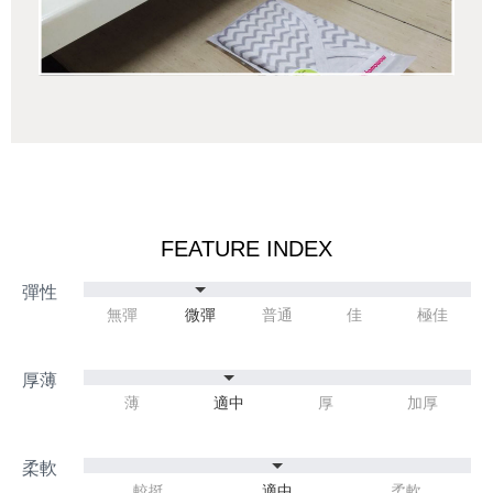
FEATURE INDEX
無彈
微彈
普通
佳
極佳
薄
適中
厚
加厚
較挺
適中
柔軟