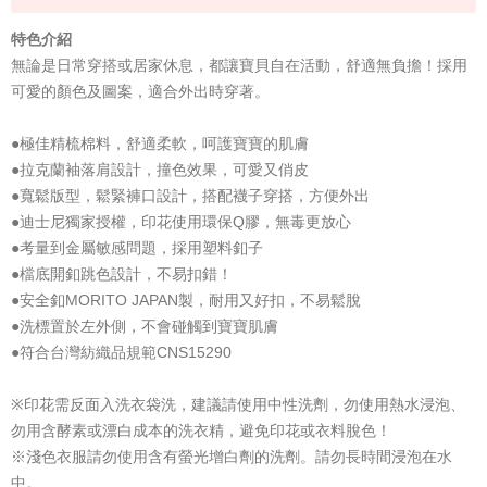
特色介紹
無論是日常穿搭或居家休息，都讓寶貝自在活動，舒適無負擔！採用
可愛的顏色及圖案，適合外出時穿著。
●極佳精梳棉料，舒適柔軟，呵護寶寶的肌膚
●拉克蘭袖落肩設計，撞色效果，可愛又俏皮
●寬鬆版型，鬆緊褲口設計，搭配襪子穿搭，方便外出
●迪士尼獨家授權，印花使用環保Q膠，無毒更放心
●考量到金屬敏感問題，採用塑料釦子
●檔底開釦跳色設計，不易扣錯！
●安全釦MORITO JAPAN製，耐用又好扣，不易鬆脫
●洗標置於左外側，不會碰觸到寶寶肌膚
●符合台灣紡織品規範CNS15290
※印花需反面入洗衣袋洗，建議請使用中性洗劑，勿使用熱水浸泡、
勿用含酵素或漂白成本的洗衣精，避免印花或衣料脫色！
※淺色衣服請勿使用含有螢光增白劑的洗劑。請勿長時間浸泡在水
中。