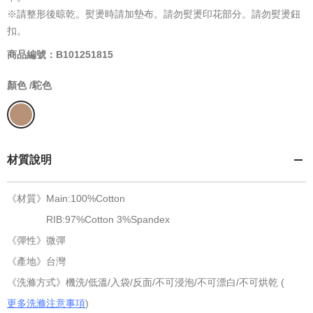
※請整形後晾乾。熨燙時請加墊布。請勿熨燙印花部分。請勿熨燙鈕
扣。
商品編號：B101251815
顏色 /
駝色
材質說明
《材質》Main:100%Cotton
RIB:97%Cotton 3%Spandex
《彈性》微彈
《產地》台灣
《洗滌方式》機洗/低溫/入袋/反面/不可浸泡/不可漂白/不可烘乾 (
更多洗滌注意事項
)