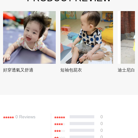
好穿透氣又舒適
短袖包屁衣
迪士尼白
0 Reviews
0
0
0
0