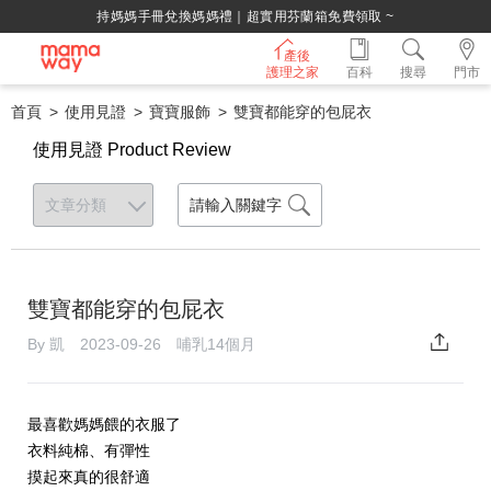
持媽媽手冊兌換媽媽禮｜超實用芬蘭箱免費領取 ~
產後
護理之家
百科
搜尋
門市
首頁
使用見證
寶寶服飾
雙寶都能穿的包屁衣
使用見證 Product Review
雙寶都能穿的包屁衣
By 凱 2023-09-26 哺乳14個月
最喜歡媽媽餵的衣服了
衣料純棉、有彈性
摸起來真的很舒適