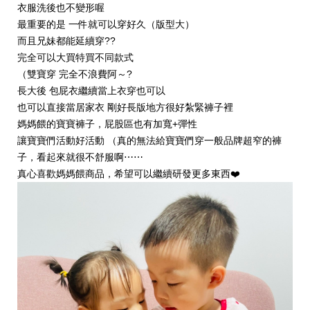
衣服洗後也不變形喔
最重要的是 一件就可以穿好久（版型大）
而且兄妹都能延續穿??
完全可以大買特買不同款式
（雙寶穿 完全不浪費阿～?
長大後 包屁衣繼續當上衣穿也可以
也可以直接當居家衣 剛好長版地方很好紮緊褲子裡
媽媽餵的寶寶褲子，屁股區也有加寬+彈性
讓寶寶們活動好活動 （真的無法給寶寶們穿一般品牌超窄的褲
子，看起來就很不舒服啊⋯⋯
真心喜歡媽媽餵商品，希望可以繼續研發更多東西❤️