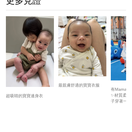
更多見證
最親膚舒適的寶寶衣服
有Mamaw
✨材質柔軟
超吸睛的寶寶連身衣
子穿著一整