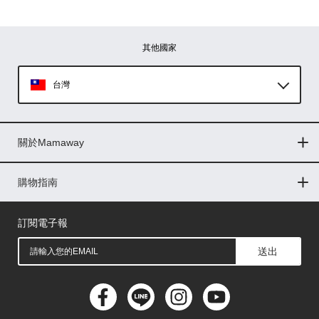
其他國家
台灣
Global
關於Mamaway
印尼
門市據點
最新消息
品牌故事
人力招募
媒體花絮
隱私權聲明
CSR企業社會責任
菲律賓
購物指南
購物常見問題
退換貨問題
儲值金使用條款
購買儲值金
發票問題
會員權益
線上留言
吸乳器-免費體驗
馬來西亞
訂閱電子報
送出