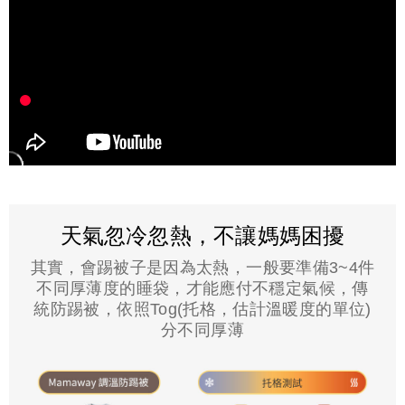
天氣忽冷忽熱，不讓媽媽困擾
其實，會踢被子是因為太熱，一般要準備3~4件
不同厚薄度的睡袋，才能應付不穩定氣候，傳
統防踢被，依照Tog(托格，估計溫暖度的單位)
分不同厚薄