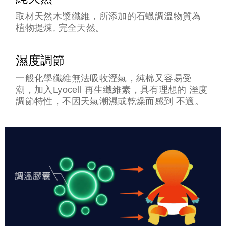
取材天然木漿纖維，所添加的石蠟調溫物質為
植物提煉, 完全天然。
濕度調節
一般化學纖維無法吸收溼氣，純棉又容易受
潮，加入Lyocell 再生纖維素，具有理想的 溼度
調節特性，不因天氣潮濕或乾燥而感到 不適。