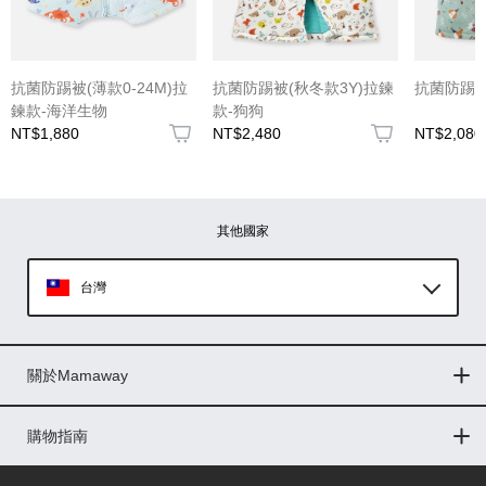
(圖片格式限jpg、jpeg)
抗菌防踢被(薄款0-24M)拉
抗菌防踢被(秋冬款3Y)拉鍊
抗菌防踢被
鍊款-海洋生物
款-狗狗
NT$1,880
NT$2,480
NT$2,080
圖片上傳
圖片上傳
圖片上傳
圖片上傳
圖片上傳
其他國家
台灣
Global
關於Mamaway
印尼
門市據點
最新消息
品牌故事
人力招募
媒體花絮
隱私權聲明
CSR企業社會責任
菲律賓
購物指南
購物常見問題
退換貨問題
儲值金使用條款
購買儲值金
發票問題
會員權益
線上留言
吸乳器-免費體驗
馬來西亞