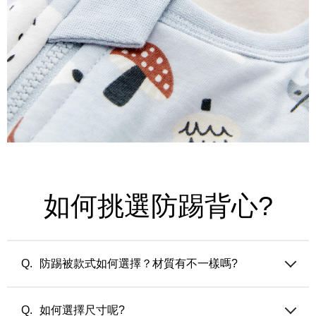
如何挑選防踢背心?
防踢被款式如何選擇？材質有不一樣嗎?
媽媽餵防踢被的填充材質都是調溫纖維，分成兩個系列：
薄版 (50公克/平方米) — 適合夏天的冷氣房或微涼之忽冷忽熱
如何選擇尺寸呢?