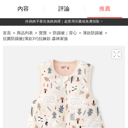
內容
評論
推薦
持媽媽手冊兌換媽媽禮｜超實用芬蘭箱免費領取 ~
首頁
商品列表
寶寶
防踢被｜背心
薄款防踢被
抗菌防踢被(薄款3Y)拉鍊款-森林家族