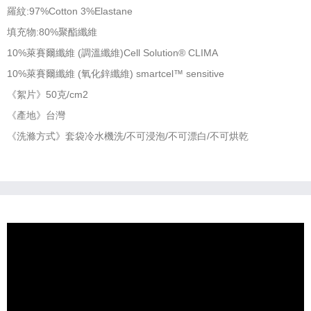
羅紋:97%Cotton 3%Elastane
填充物:80%聚酯纖維
10%萊賽爾纖維 (調溫纖維)Cell Solution® CLIMA
10%萊賽爾纖維 (氧化鋅纖維) smartcel™ sensitive
《絮片》50克/cm2
《產地》台灣
《洗滌方式》套袋冷水機洗/不可浸泡/不可漂白/不可烘乾