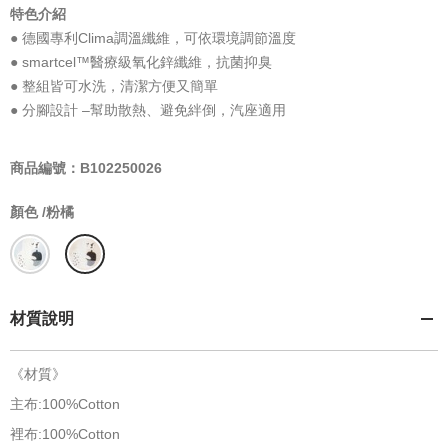
特色介紹
● 德國專利Clima調溫纖維，可依環境調節溫度
● smartcel™醫療級氧化鋅纖維，抗菌抑臭
● 整組皆可水洗，清潔方便又簡單
● 分腳設計 –幫助散熱、避免絆倒，汽座適用
商品編號：B102250026
顏色 /
粉橘
材質說明
《材質》
主布:100%Cotton
裡布:100%Cotton