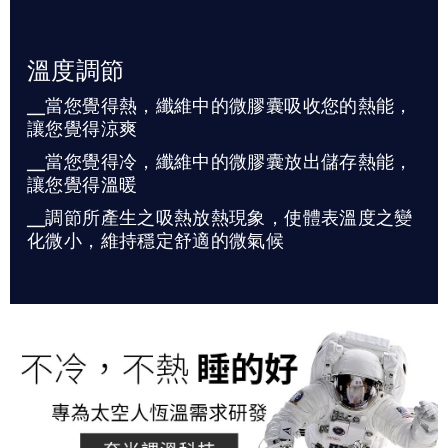
溫度調節
╴當您覺得熱，纖維中的微膠囊吸收您的熱能，
讓您覺得涼爽
╴當您覺得冷，纖維中的微膠囊放出儲存熱能，
讓您覺得溫暖
╴調節所產生之吸熱放熱現象，使體表溫度之變
化微小，維持穩定舒適的微氣候