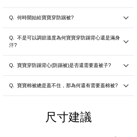
氣候使用
厚版 (90公克/平方米) — 適合由涼轉冷之忽冷忽熱氣候或寒流
選擇過大的尺寸會讓穿著上有累贅感，建議依照各款式頁面的
來使用
尺寸建議選擇。
何時開始給寶寶穿防踢被?
當寶寶開始翻身，不能乖乖蓋棉被，就可以開始穿防踢被囉!
不是可以調節溫度為何寶寶穿防踢背心還是滿身
汗?
寶寶的體溫比較接近媽媽懷孕時的體溫，已經穿上調溫防踢被
時，內搭穿著太厚也會感到過暖導致流汗（除非內著也有調溫
寶寶穿防踢背心(防踢被)是否還需要蓋被子?
機能）。另外，是否開窗?蓋的棉被材質？ 這些都可能是影響
寶寶體溫的關鍵，請整體評估房間的環境溫度，並依著寶寶的
通常可以依著大人的感受和環境溫度來參考，如果當時環境只
狀況做調整。
需要蓋一件薄被睡覺的時候，就可以讓寶寶只穿防踢背心不需
寶寶棉被總是蓋不住，那為何還有需要蓋棉被?
蓋被子；如果環境溫度大人需要蓋厚被或是開冷氣睡覺時，就
比較需要讓寶寶穿防踢背心並蓋棉被。
其實棉被對寶寶來說除了給予保暖之外，因為棉被會讓寶寶有
熟悉的味道與觸感，所以棉被也是培養入睡儀式與安全感的物
件。
尺寸建議