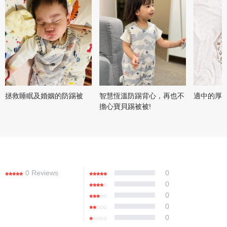
拯救睡眠及婚姻的防踢被
智慧恆溫防踢背心，再也不
適中的厚
擔心寶貝踢被被!
0 Reviews
0
0
0
0
0