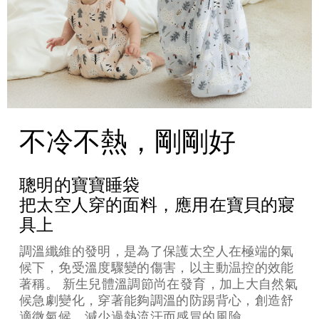
不冷不熱，剛剛好
聰明的寶寶睡袋
把太空人穿的面料，應用在寶貝的寢
具上
調溫纖維的發明，是為了保護太空人在極端的氣
候下，免受溫度驟變的傷害，以主動温控的效能
著稱。 新生兒體溫調節尚在發育，加上大自然氣
候急劇變化，穿著能夠調溫的防踢背心，創造舒
適微氣候，減少過熱流汗而感冒的風險。