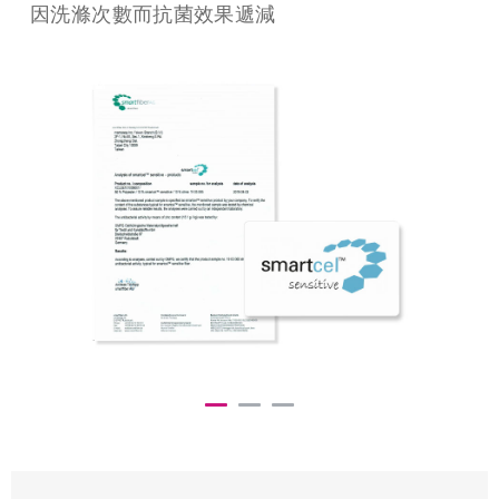
氧化鋅抗菌
Clima 智慧調溫棉片