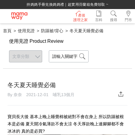
持媽媽手冊兌換媽媽禮｜超實用芬蘭箱免費領取 ~
產後
護理之家
百科
搜尋
門市
首頁
使用見證
防踢被/背心
冬天夏天睡覺必備
使用見證 Product Review
冬天夏天睡覺必備
By 奈奈 2021-12-01 哺乳13個月
寶貝長大後 基本上晚上睡覺棉被絕對不會在身上 所以防踢被根
本是必備 夏天開冷氣薄款不會太涼 冬天厚款晚上連腳腳都不會
冰冰的 真的是必買?