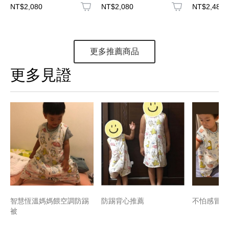
NT$2,080
NT$2,080
NT$2,480
更多推薦商品
更多見證
智慧恆溫媽媽餵空調防踢
防踢背心推薦
不怕感冒踢
被