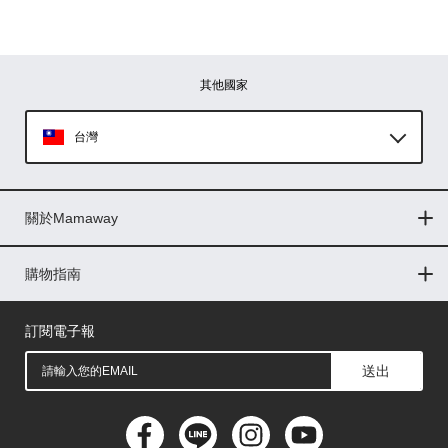
其他國家
台灣
Global
關於Mamaway
印尼
門市據點
最新消息
品牌故事
人力招募
媒體花絮
隱私權聲明
CSR企業社會責任
菲律賓
購物指南
購物常見問題
退換貨問題
儲值金使用條款
購買儲值金
發票問題
會員權益
線上留言
吸乳器-免費體驗
馬來西亞
訂閱電子報
送出