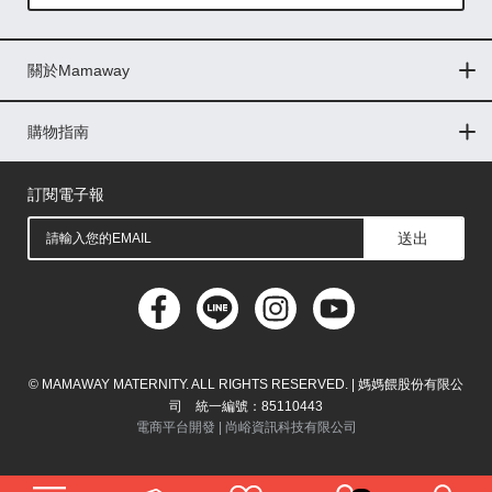
Global
關於Mamaway
印尼
門市據點
最新消息
品牌故事
人力招募
媒體花絮
隱私權聲明
CSR企業社會責任
菲律賓
購物指南
購物常見問題
退換貨問題
儲值金使用條款
購買儲值金
發票問題
會員權益
線上留言
吸乳器-免費體驗
馬來西亞
訂閱電子報
送出
© MAMAWAY MATERNITY. ALL RIGHTS RESERVED. | 媽媽餵股份有限公
司 統一編號：85110443
電商平台開發 |
尚峪資訊科技有限公司