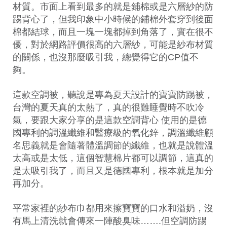
材質。市面上看到最多的就是鋪棉或是六層紗的防
踢背心了，但我印象中小時候的鋪棉外套穿到後面
棉都結球，而且一塊一塊都掉到角落了，實在很不
優，對於網路評價很高的六層紗，可能是紗布材質
的關係，也沒那麼吸引我，總覺得它的CP值不
夠。
這款空調被，聽說是專為夏天設計的寶寶防踢被，
台灣的夏天真的太熱了，真的很難睡覺時不吹冷
氣，要跟大家分享的是這款空調背心 使用的是德
國專利的調溫纖維和醫療級的氧化鋅，調溫纖維顧
名思義就是會隨著體溫調節的纖維，也就是說體溫
太高或是太低，這個智慧棉片都可以調節，這真的
是太吸引我了，而且又是德國專利，根本就是加分
再加分。
平常家裡的紗布巾都用來擦寶寶的口水和溢奶，沒
有馬上清洗就會傳來一陣酸臭味…….但空調防踢