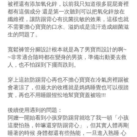
被裡還有添加氧化鋅，以前我只知道很多屁屁膏裡
都有這個成分 還是第一次聽到可以把氧化鋅放在
纖維裡，讓防踢背心有抗菌抗敏的效果，這樣也就
不需要擔心寶寶的口水、溢奶或是流汗造成細菌滋
生的問題了。
寬鬆褲管分腳設計根本就是為了男寶而設計的啊~
~非常適合隨時都在變身的男孩，準備出動要去救
人，也不怕踩到下擺而跌到。
穿上這款防踢背心再也不擔心寶寶在冷氣房裡踢被
會著涼了，但最大的收穫就是媽媽睡覺也可以很踏
實，再也不用睡眼惺忪地幫寶寶蓋被啦!!!
後續使用遇到的問題：
阿嬤一開始看到小孩穿防踢背就唸了我一頓「小孩
這麼怕熱，幹嘛還穿防踢背心」，但其實人體再剛
睡著的時候 身體都還有些熱能，一旦進入熟睡 心