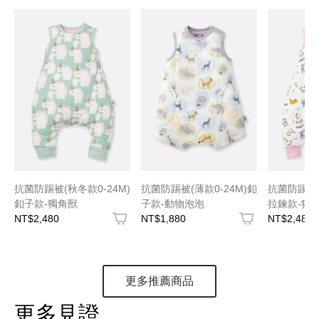
抗菌防踢被(秋冬款0-24M)
抗菌防踢被(薄款0-24M)釦
抗菌防踢被(
釦子款-獨角獸
子款-動物泡泡
拉鍊款-獨
NT$2,480
NT$1,880
NT$2,480
更多推薦商品
更多見證