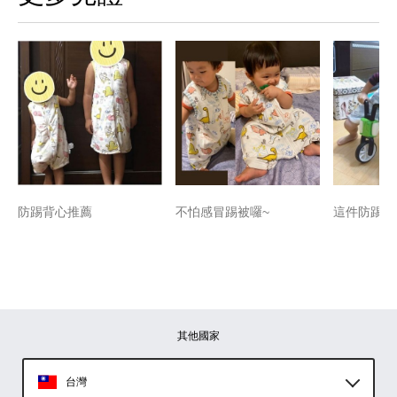
防踢背心推薦
不怕感冒踢被囉~
這件防踢被
其他國家
台灣