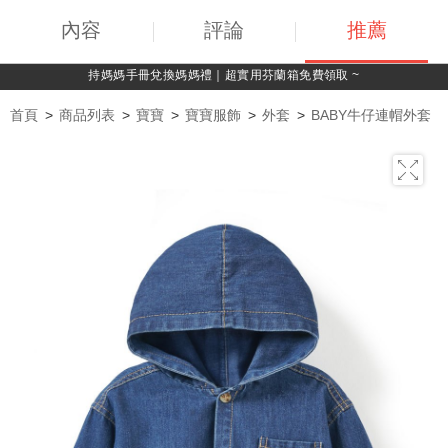
內容
評論
推薦
持媽媽手冊兌換媽媽禮｜超實用芬蘭箱免費領取 ~
首頁
商品列表
寶寶
寶寶服飾
外套
BABY牛仔連帽外套