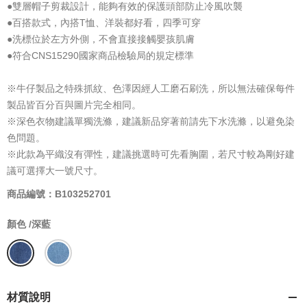
●雙層帽子剪裁設計，能夠有效的保護頭部防止冷風吹襲
●百搭款式，內搭T恤、洋裝都好看，四季可穿
●洗標位於左方外側，不會直接接觸嬰孩肌膚
●符合CNS15290國家商品檢驗局的規定標準
※牛仔製品之特殊抓紋、色澤因經人工磨石刷洗，所以無法確保每件
製品皆百分百與圖片完全相同。
※深色衣物建議單獨洗滌，建議新品穿著前請先下水洗滌，以避免染
色問題。
※此款為平織沒有彈性，建議挑選時可先看胸圍，若尺寸較為剛好建
議可選擇大一號尺寸。
商品編號：B103252701
顏色 /
深藍
材質說明