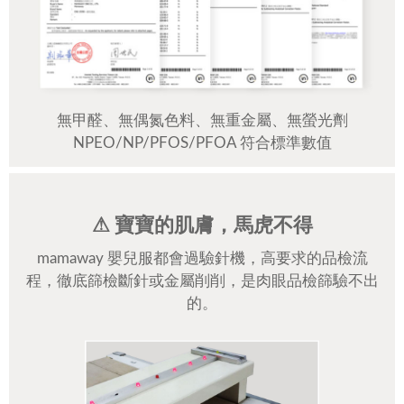
無甲醛、無偶氮色料、無重金屬、無螢光劑
NPEO/NP/PFOS/PFOA 符合標準數值
⚠ 寶寶的肌膚，馬虎不得
mamaway 嬰兒服都會過驗針機，高要求的品檢流
程，徹底篩檢斷針或金屬削削，是肉眼品檢篩驗不出
的。