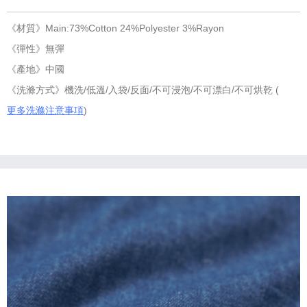
《材質》Main:73%Cotton 24%Polyester 3%Rayon
《彈性》無彈
《產地》中國
《洗滌方式》機洗/低溫/入袋/反面/不可浸泡/不可漂白/不可烘乾 (
更多洗滌注意事項
)