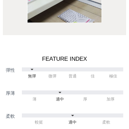
FEATURE INDEX
無彈
微彈
普通
佳
極佳
薄
適中
厚
加厚
較挺
適中
柔軟