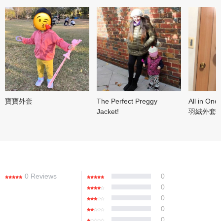
寶寶外套
The Perfect Preggy
All in 
Jacket!
羽絨外套 
0 Reviews
0
0
0
0
0