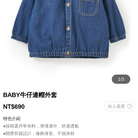
BABY牛仔連帽外套
NT$
690
特色介紹
●採精選丹寧布料，厚薄適中、舒適透氣
●開襟剪裁設計，修飾身形、不挑身材