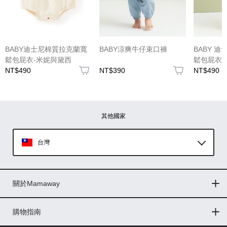
(圖片格式限jpg、jpeg)
BABY迪士尼棉質拉克蘭寬
BABY涼爽牛仔束口褲
BABY 
鬆包屁衣-米妮與黛西
鬆包屁衣-
NT$490
NT$390
NT$490
圖片上傳
圖片上傳
圖片上傳
圖片上傳
圖片上傳
其他國家
台灣
Global
關於Mamaway
印尼
門市據點
最新消息
品牌故事
人力招募
媒體花絮
隱私權聲明
CSR企業社會責任
菲律賓
購物指南
購物常見問題
退換貨問題
儲值金使用條款
購買儲值金
發票問題
會員權益
線上留言
吸乳器-免費體驗