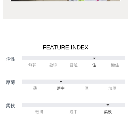
FEATURE INDEX
無彈
微彈
普通
佳
極佳
薄
適中
厚
加厚
較挺
適中
柔軟