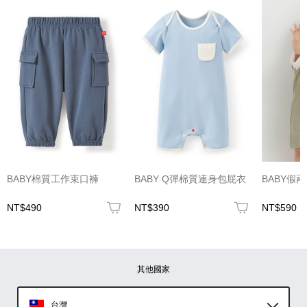
(圖片格式限jpg、jpeg)
圖片上傳
圖片上傳
圖片上傳
圖片上傳
圖片上傳
BABY棉質工作束口褲
BABY Q彈棉質連身包屁衣
BABY假
NT$490
NT$390
NT$590
其他國家
台灣