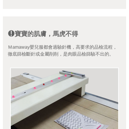
寶寶的肌膚，馬虎不得
Ｍamaway嬰兒服都會過驗針機，高要求的品檢流程，
徹底篩檢斷針或金屬削削，是肉眼品檢篩驗不出的。