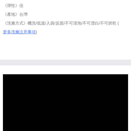
《彈性》佳
《產地》台灣
《洗滌方式》機洗/低溫/入袋/反面/不可浸泡/不可漂白/不可烘乾 (
更多洗滌注意事項
)