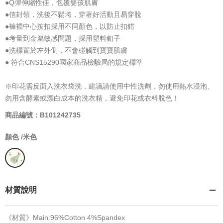
●Q彈伸縮性佳，包覆嬰孩肌膚
●信封領，洗後不鬆垮，穿著好活動且易穿脫
●褲襠中心按扣採用不同顏色，以防止扣錯
●考量到金屬敏感問題，採用塑料釦子
●洗標置於左外側，不會碰觸到寶寶肌膚
● 符合CNS15290國家商品檢驗局的規定標準
※印花需反面入洗衣袋洗，建議請使用中性洗劑，勿使用熱水浸泡、
勿用含酵素或漂白成本的洗衣精，避免印花或衣料脫色！
商品編號：B101242735
顏色 /
米色
材質說明
《材質》Main:96%Cotton 4%Spandex