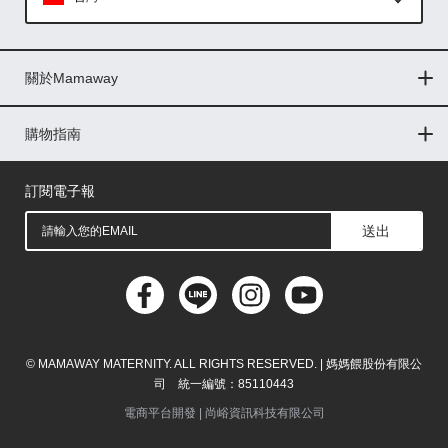
Global
關於Mamaway
印尼
門市據點
最新消息
品牌故事
人力招募
媒體花絮
隱私權聲明
CSR企業社會責任
菲律賓
購物指南
購物常見問題
退換貨問題
儲值金使用條款
購買儲值金
發票問題
會員權益
線上留言
吸乳器-免費體驗
馬來西亞
訂閱電子報
送出
© MAMAWAY MATERNITY. ALL RIGHTS RESERVED. | 媽媽餵股份有限公
司 統一編號：85110443
電商平台開發 |
尚峪資訊科技有限公司