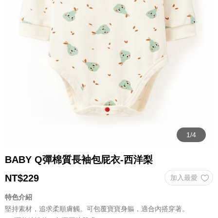
BABY Q彈棉質長袖包屁衣-西洋梨
NT$
229
特色介紹
堅持素材，追求柔順膚觸。可包覆寶寶身軀，適合內搭穿著。