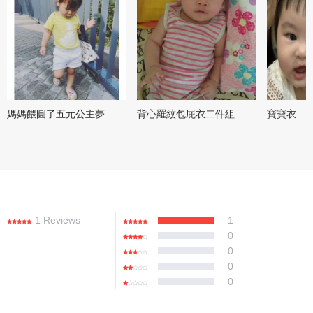
媽媽餵圓了五元公主夢
背心羅紋包屁衣二件組
寶寶衣
1 Reviews
1
0
0
0
0