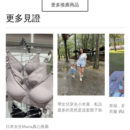
更多推薦商品
更多見證
帶女兒穿去小木屋，私訊
幸福，就是
最多的竟然是這套親子裝
衣服 媽媽
日本女生Mana真心推薦