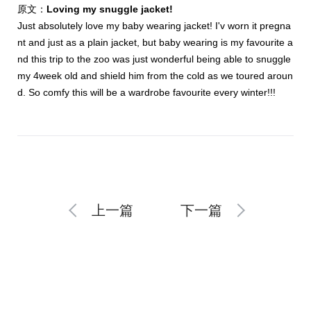
原文：
Loving my snuggle jacket!
Just absolutely love my baby wearing jacket! I'v worn it pregna
nt and just as a plain jacket, but baby wearing is my favourite a
nd this trip to the zoo was just wonderful being able to snuggle
my 4week old and shield him from the cold as we toured aroun
d. So comfy this will be a wardrobe favourite every winter!!!
上一篇
下一篇