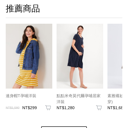
推薦商品
連身帽T孕哺洋裝
點點米奇莫代爾孕哺居家
素雅襯衫綁
洋裝
穿)
NT$299
NT$1,280
NT$1,680
NT$1,580