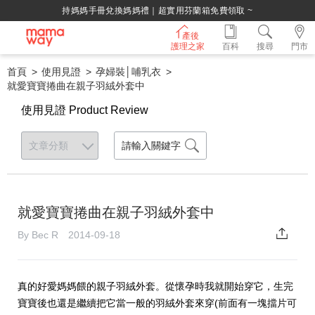
持媽媽手冊兌換媽媽禮｜超實用芬蘭箱免費領取 ~
產後
護理之家
百科
搜尋
門市
首頁
使用見證
孕婦裝│哺乳衣
就愛寶寶捲曲在親子羽絨外套中
使用見證 Product Review
就愛寶寶捲曲在親子羽絨外套中
By Bec R 2014-09-18
真的好愛媽媽餵的親子羽絨外套。從懷孕時我就開始穿它，生完
寶寶後也還是繼續把它當一般的羽絨外套來穿(前面有一塊擋片可