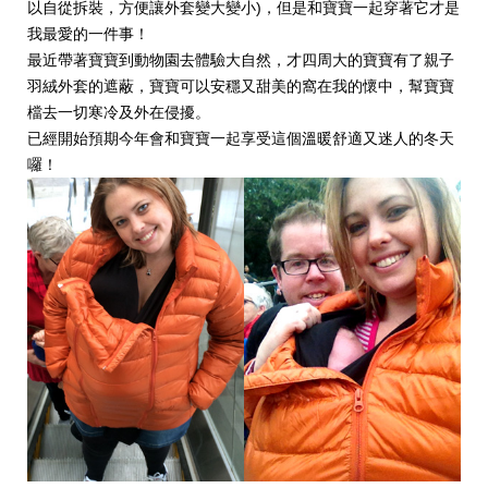
以自從拆裝，方便讓外套變大變小)，但是和寶寶一起穿著它才是
我最愛的一件事！
最近帶著寶寶到動物園去體驗大自然，才四周大的寶寶有了親子
羽絨外套的遮蔽，寶寶可以安穩又甜美的窩在我的懷中，幫寶寶
檔去一切寒冷及外在侵擾。
已經開始預期今年會和寶寶一起享受這個溫暖舒適又迷人的冬天
囉！