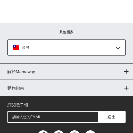
其他國家
台灣
Global
關於Mamaway
印尼
門市據點
最新消息
品牌故事
人力招募
媒體花絮
隱私權聲明
CSR企業社會責任
菲律賓
購物指南
購物常見問題
退換貨問題
儲值金使用條款
購買儲值金
發票問題
會員權益
線上留言
吸乳器-免費體驗
馬來西亞
訂閱電子報
送出