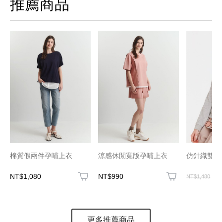
推薦商品
棉質假兩件孕哺上衣
涼感休閒寬版孕哺上衣
仿針織雙層
NT$1,080
NT$990
N
NT$1,480
更多推薦商品