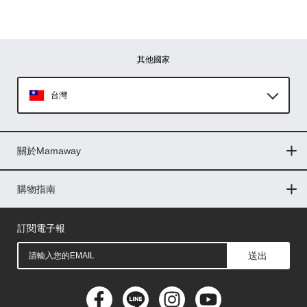
其他國家
台灣
Global
關於Mamaway
印尼
門市據點
最新消息
品牌故事
人力招募
媒體花絮
隱私權聲明
CSR企業社會責任
菲律賓
購物指南
購物常見問題
退換貨問題
儲值金使用條款
購買儲值金
發票問題
會員權益
線上留言
吸乳器-免費體驗
馬來西亞
訂閱電子報
送出