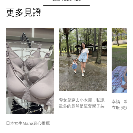
更多見證
帶女兒穿去小木屋，私訊
幸福，就是
最多的竟然是這套親子裝
衣服 媽媽
日本女生Mana真心推薦