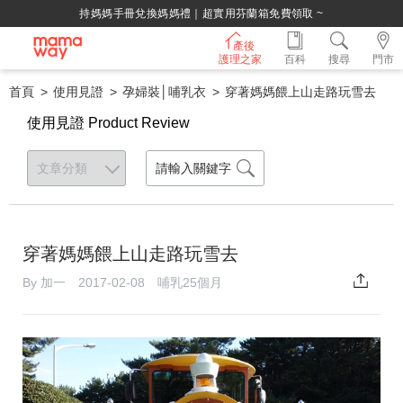
持媽媽手冊兌換媽媽禮｜超實用芬蘭箱免費領取 ~
產後
護理之家
百科
搜尋
門市
首頁
使用見證
孕婦裝│哺乳衣
穿著媽媽餵上山走路玩雪去
使用見證 Product Review
穿著媽媽餵上山走路玩雪去
By 加一 2017-02-08 哺乳25個月