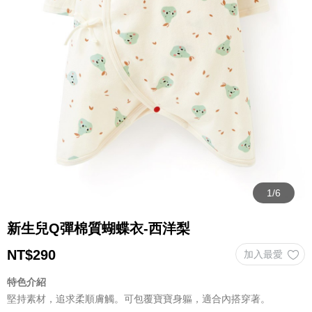
新生兒Q彈棉質蝴蝶衣-西洋梨
NT$
290
特色介紹
堅持素材，追求柔順膚觸。可包覆寶寶身軀，適合內搭穿著。