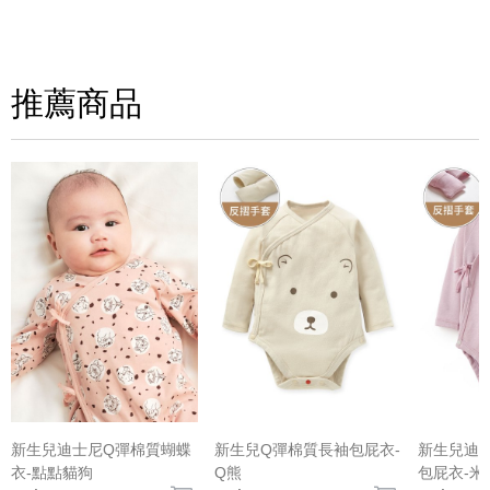
寫評論
請評分：
推薦商品
(圖片格式限jpg、jpeg)
新生兒迪士尼Q彈棉質蝴蝶
新生兒Q彈棉質長袖包屁衣-
新生兒迪
衣-點點貓狗
Q熊
包屁衣-米