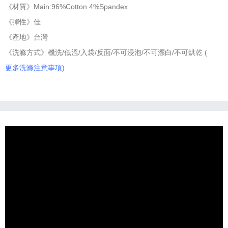
《材質》Main:96%Cotton 4%Spandex
《彈性》佳
《產地》台灣
《洗滌方式》機洗/低溫/入袋/反面/不可浸泡/不可漂白/不可烘乾 (
更多洗滌注意事項
)