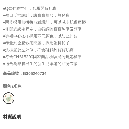
●Q彈伸縮性佳，包覆嬰孩肌膚
●袖口反摺設計，讓寶寶舒服，無勒痕
●兩側採用無拼接剪裁設計，可以減少肌膚摩擦
●側開式綁帶固定，自行調整寶寶胸圍及領圍
●褲襠中心按扣採用不同顏色，以防止扣錯
●考量到金屬敏感問題，採用塑料釦子
●洗標置於左外側，不會碰觸到寶寶肌膚
●符合CNS15290國家商品檢驗局的規定標準
●適合為即將出生的新生兒準備的貼身衣物
商品編號：B306240734
顏色 /
米色
材質說明