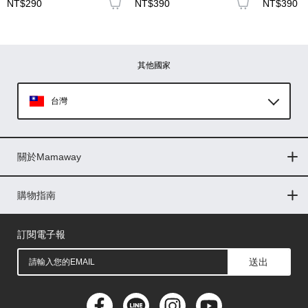
NT$290
NT$390
NT$390
圖片上傳
圖片上傳
圖片上傳
圖片上傳
圖片上傳
其他國家
台灣
Global
關於Mamaway
印尼
門市據點
最新消息
品牌故事
人力招募
媒體花絮
隱私權聲明
CSR企業社會責任
菲律賓
購物指南
購物常見問題
退換貨問題
儲值金使用條款
購買儲值金
發票問題
會員權益
線上留言
吸乳器-免費體驗
馬來西亞
訂閱電子報
送出