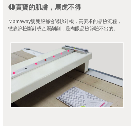
寶寶的肌膚，馬虎不得
Ｍamaway嬰兒服都會過驗針機，高要求的品檢流程，
徹底篩檢斷針或金屬削削，是肉眼品檢篩驗不出的。